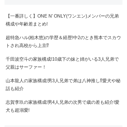
【一番詳しく】ONE N’ ONLY(ワンエン)メンバーの兄弟
構成や年齢差まとめ!
超特急ハル(柏木悠)の学歴＆経歴!中2のとき熊本でスカウ
トされ高校から上京⁉
千田波空斗の家族構成!10歳下の妹と姉がいる3人兄弟で
父親はサーファー！
山本龍人の家族構成!男3人兄弟で弟は八神推し⁉愛犬や秘
話も紹介
志賀李玖の家族構成!男4人兄弟の次男で歳の差も紹介!愛
犬も超溺愛!