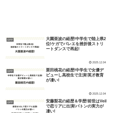
大園亜波の経歴!中学生で陸上県2
GPP
位!ケガでバレエを挫折後ストリ
ートダンスで再起!
2025.12.04
栗田桃花の経歴!中学生で女優デ
GPP
ビューし高校生で主演!英才教育
が凄い!
2025.12.04
安藤梨花の経歴＆学歴!前世はVeil
GPP
で恋リアに出演!バトンの実力が
凄い!