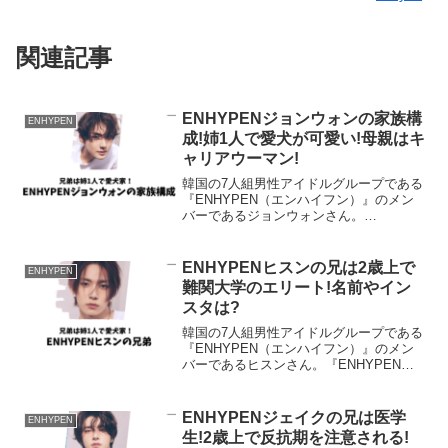
関連記事
ENHYPENジョンウォンの家族構
ENHYPEN
成!姉1人で愛犬が可愛い!母親はキ
ャリアウーマン!
韓国の7人組男性アイドルグループである
『ENHYPEN（エンハイフン）』のメン
バーであるジョンウォンさん。
『ENHYPEN』は2023年『第65回 輝く！
日本レコード大賞』で特別国際音楽賞」
を受賞し、注目を集めました。そんな
ENHYPENヒスンの兄は2歳上で
ENHYPEN
『ENHYPEN...
難関大学のエリート!名前やイン
スタは?
韓国の7人組男性アイドルグループである
『ENHYPEN（エンハイフン）』のメン
バーであるヒスンさん。『ENHYPEN』
は2023年『第65回 輝く！日本レコード大
賞』で特別国際音楽賞」を受賞し、注目
を集めました。そんな『ENHYPEN』の
ENHYPENジェイクの兄は医学
ENHYPEN
メ...
生!2歳上で反抗期を注意される!