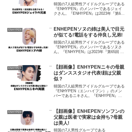
韓国の7人組男性アイドルグループである
『ENHYPEN』のメンバーであるジェイ
クさん。『ENHYPEN』は2023年『第65
回 輝く！日本レコード大賞』で「特別国
際音楽賞」を受賞し、注目を集めまし
た。そんな『ENHYPEN』のメンバーで
ENHEPENソヌの姉は美人で目元
ENHYPEN
ある...
が似てる!電話をする仲良し兄弟!
韓国の7人組男性アイドルグループである
『ENHYPEN』のメンバーであるソヌさ
ん。『ENHYPEN』は2023年『第65回 輝
く！日本レコード大賞』で「特別国際音
楽賞」を受賞し、注目を集めました。そ
んな『ENHYPEN』のメンバーであるソ
【顔画像】ENHYPENニキの母親
ENHYPEN
ヌ...
はダンススタジオ代表!顔は父親
似？
韓国の7人組男性アイドルグループである
『ENHYPEN（エンハイフン）』のメン
バーであるニキさん。『ENHYPEN』は
2023年『第65回 輝く！日本レコード大
賞』で特別国際音楽賞」を受賞し、注目
を集めました。そんな『ENHYPEN』の
【顔画像】ENHEPENソンフンの
ENHYPEN
唯一...
父親は医者で実家は金持ち?母親
は美人!
韓国の7人男性グループである