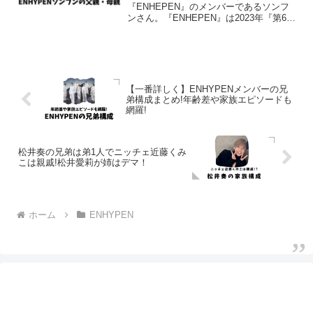
『ENHEPEN』のメンバーであるソンフ
ンさん。『ENHEPEN』は2023年『第65
回輝く！日本レコード大賞』で「特別国
際音楽賞」を受賞し、注目を集めまし
た。そんな『ENHEPEN』のメンバーで
あるソンフンさん...
【一番詳しく】ENHYPENメンバーの兄
弟構成まとめ!年齢差や家族エピソードも
網羅!
松井奏の兄弟は弟1人でニッチェ近藤くみ
こは親戚!松井愛莉が姉はデマ！
ホーム
ENHYPEN