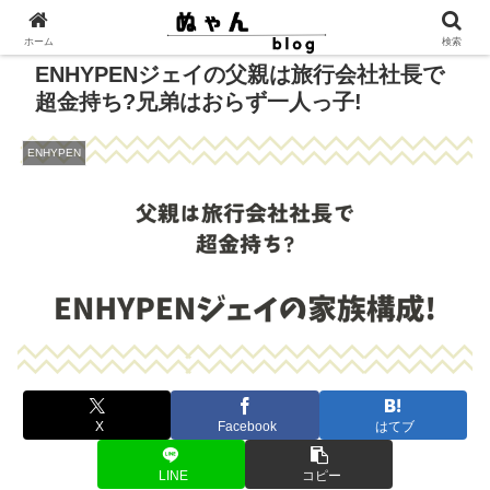
ホーム
検索
ENHYPENジェイの父親は旅行会社社長で
超金持ち?兄弟はおらず一人っ子!
ENHYPEN
X
Facebook
はてブ
LINE
コピー