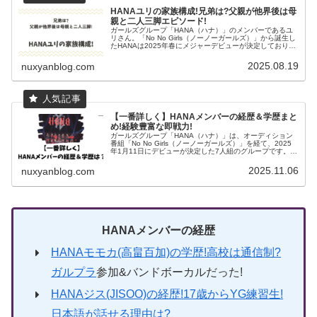
HANAユリの家族構成!兄弟は?父親が他界後は母
親と二人三脚エピソード!
ガールズグループ「HANA（ハナ）」のメンバーであるユ
リさん。「No No Girls（ノーノーガールズ）」から誕生し
たHANAは2025年春にメジャーデビューが決定しており、
注目を集めています。そんなユリさんに兄弟はいるのでし
ょうか。ユリ...
2025.08.19
nuxyanblog.com
【一番詳しく】HANAメンバーの経歴＆学歴まと
め!経験豊富な即戦力!
ガールズグループ「HANA（ハナ）」は、オーディション
番組「No No Girls（ノーノーガールズ）」を経て、2025
年1月11日にデビューが決定した7人組のグループです。メ
ンバーそれぞれが多彩な経歴と学歴を持っています。各メ
ンバーのプロ...
2025.11.06
nuxyanblog.com
HANAメンバーの経歴
HANAモモカ(高畠百加)の学歴!高校は通信制?
ガルプラ
参加&バンドボーカルだった!
HANAジス(JISOO)の経歴!17歳からYG練習生!
日本語が話せる理由は?