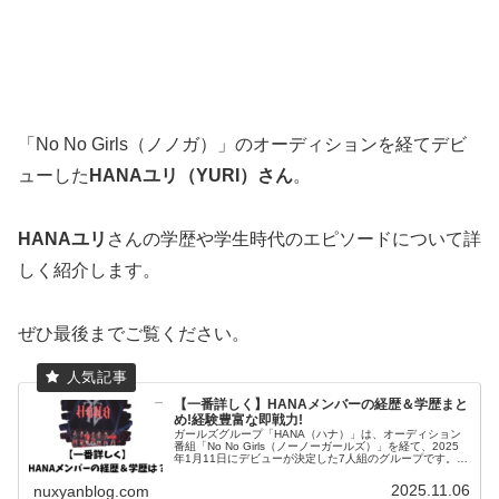
「No No Girls（ノノガ）」のオーディションを経てデビ
ューした
HANAユリ（YURI）さん
。
HANAユリ
さんの学歴や学生時代のエピソードについて詳
しく紹介します。
ぜひ最後までご覧ください。
【一番詳しく】HANAメンバーの経歴＆学歴まと
め!経験豊富な即戦力!
ガールズグループ「HANA（ハナ）」は、オーディション
番組「No No Girls（ノーノーガールズ）」を経て、2025
年1月11日にデビューが決定した7人組のグループです。メ
ンバーそれぞれが多彩な経歴と学歴を持っています。各メ
ンバーのプロ...
2025.11.06
nuxyanblog.com