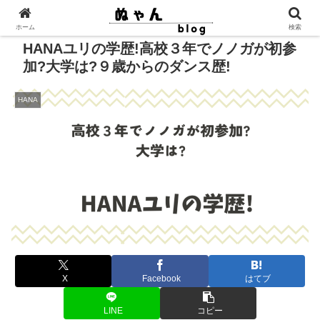
ホーム
検索
HANAユリの学歴!高校３年でノノガが初参
加?大学は?９歳からのダンス歴!
HANA
X
Facebook
はてブ
LINE
コピー