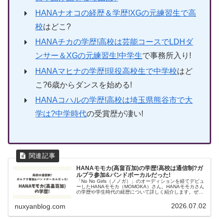
HANAナオコの経歴＆学歴!XGの元練習生で高
校
はどこ?
HANAチカの学歴!高校は芸能コースでLDHダ
ンサー＆XGの元練習生!中学生
で事務所入り!
HANAマヒナの学歴!現役高校生で中学校
はど
こ?6歳からダンスを始める!
HANAコハルの学歴!高校は埼玉県熊谷市で大
学は?中学時代
の受賞歴が凄い!
HANAモモカ(高畠百加)の学歴!高校は通信制?ガ
ルプラ参加&バンドボーカルだった!
「No No Girls（ノノガ）」のオーディションを経てデビュ
ーしたHANAモモカ（MOMOKA）さん。HANAモモカさん
の学歴や学生時代の経歴について詳しく紹介します。ぜひ
最後までご覧ください。HANAモモカ(高畠百加)のプロフィ
ール ...
2026.07.02
nuxyanblog.com