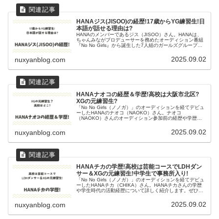
HANAジス(JISOO)の経歴!17歳からYG練習生!日
本語が話せる理由は?
HANAのメンバーであるジス（JISOO）さん。HANAは、
ちゃんみながプロデューサーを務めたオーディション番組
『No No Girls』から誕生した7人組のガールズグループで
す。ジス（JISOO）さんの経歴や日本語が堪能な理由につ
いて調べ...
2025.09.02
nuxyanblog.com
HANAナオコの経歴＆学歴!高校は大阪市北区?
XGの元練習生?
「No No Girls（ノノガ）」のオーディションを経てデビュ
ーしたHANAのナオコ（NAOKO）さん。ナオコ
（NAOKO）さんのオーディション参加前の経歴や学歴に
ついて詳しく紹介します。ぜひ最後までご覧ください。
HANAナオコのプロフィ...
2025.09.02
nuxyanblog.com
HANAチカの学歴!高校は芸能コースでLDHダン
サー＆XGの元練習生!中学生で事務所入り!
「No No Girls（ノノガ）」のオーディションを経てデビュ
ーしたHANAチカ（CHIKA）さん。HANAチカさんの学歴
や学生時代の活動経歴について詳しく紹介します。ぜひ最
後までご覧ください。HANAチカ（他力千佳）のプロフィ
ール この...
2025.09.02
nuxyanblog.com