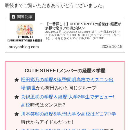
最後までご覧いただきありがとうございました。
【一番詳しく】CUTIE STREETの前世は?経歴が
多様で恋リア出演が多い!
2024年11月にASOBISYSTEMから誕生した日本の女性ア
イドルグループ『CUTIE STREET(キューティーストリー
ト)』。今をときめくアイドルグループCUTIE
STREET（きゅーすと）のメンバーは、今までどんな活動
をしていた...
2025.10.18
nuxyanblog.com
CUTIE STREETメンバーの経歴＆学歴
増田彩乃の学歴&経歴!同明高校でミスコン出
場!前世
から梅田みゆと同じグループ!
真鍋凪咲の学歴＆経歴!大学2年生でデビュー!
高校
時代はダンス部?
川本笑瑠の経歴&学歴!大学や高校はどこ?中学
時代からアイドルだった!