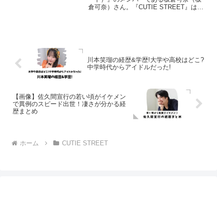
倉可奈）さん。『CUTIE STREET』は
2024年１1月にメジャーデビューが決定し
ている日本のアイドルグループです。デ
ビュー曲「かわいいだけじゃだめです
か...
川本笑瑠の経歴&学歴!大学や高校はどこ?
中学時代からアイドルだった!
【画像】佐久間宣行の若い頃がイケメン
で異例のスピード出世！凄さが分かる経
歴まとめ
ホーム
CUTIE STREET