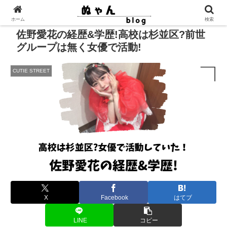
ホーム
検索
佐野愛花の経歴&学歴!高校は杉並区?前世
グループは無く女優で活動!
CUTIE STREET
X
Facebook
はてブ
LINE
コピー