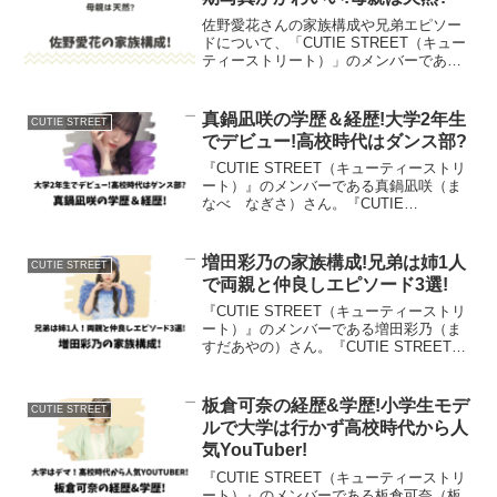
佐野愛花さんの家族構成や兄弟エピソー
ドについて、「CUTIE STREET（キュー
ティーストリート）」のメンバーである
佐野愛花（さの あいか）さん。
「CUTIE STREET」のデビュー曲「かわ
いいだけじゃだめですか？」はTiktokで
真鍋凪咲の学歴＆経歴!大学2年生
CUTIE STREET
も話...
でデビュー!高校時代はダンス部?
『CUTIE STREET（キューティーストリ
ート）』のメンバーである真鍋凪咲（ま
なべ なぎさ）さん。『CUTIE
STREET』は2024年11月にメジャーデビ
ューが決定している日本の女性アイドル
グループです。デビュー曲「かわいいだ
増田彩乃の家族構成!兄弟は姉1人
CUTIE STREET
けじゃ...
で両親と仲良しエピソード3選!
『CUTIE STREET（キューティーストリ
ート）』のメンバーである増田彩乃（ま
すだあやの）さん。『CUTIE STREET』
は2024年１1月にメジャーデビューが決定
している日本のアイドルグループです。
デビュー曲「かわいいだけじゃだめで...
板倉可奈の経歴&学歴!小学生モデ
CUTIE STREET
ルで大学は行かず高校時代から人
気YouTuber!
『CUTIE STREET（キューティーストリ
ート）』のメンバーである板倉可奈（板