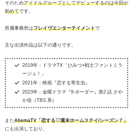
そのため
アイドルグループとしてデビューするのは今回が
初めて
です。
所属事務所は
フレイヴエンターテイメント
で
主な出演作品は以下の通りです。
2019年：ドラマTX「ひみつ×戦士ファントミラ
ージュ！」
2021年：映画『恋する寄生虫』
2023年：金曜ドラマ『9 ボーダー』第2 話 さや
か役（TBS 系）
また
AbemaTV「恋する♡週末ホームステイ/シーズン７」
にも出演しており、