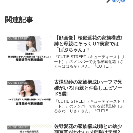
nuxyan
関連記事
【顔画像】桜庭遥花の家族構成!
CUTIE STREET
姉と母親にそっくり?実家では
「ばぶちゃん」!
『CUTIE STREET（キューティーストリ
ート）』のメンバーである桜庭遥花（さ
くらばはるか）さん。『CUTIE
STREET』は2024年11月にメジャーデビ
ューした日本の女性アイドルグループで
す。デビュー曲「かわいいだけじゃだめ
古澤里紗の家族構成!ハーフで兄
CUTIE STREET
ですか...
姉がいる!両親と仲良しエピソー
ド5選!
『CUTIE STREET（キューティーストリ
ート）』のメンバーである古澤里紗（ふ
るさわ りさ）さん。『CUTIE
STREET』は2024年11月にメジャーデビ
ューが決定している日本の女性アイドル
グループです。デビュー曲「かわいいだ
佐野愛花の家族構成!姉との幼少
CUTIE STREET
けじゃ...
期写真がかわいい!母親は天然?