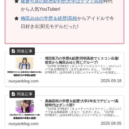
板倉可奈の経歴&学歴!大学はデマで高校
時代
から人気YouTuber!
梅田みゆの学歴＆経歴!高校
からアイドルで今
日好き出演!元モデルだった!
増田彩乃の学歴&経歴!同明高校でミスコン出場!
前世から梅田みゆと同じグループ!
『CUTIE STREET（キューティーストリート）』のメンバ
ーである増田彩乃（ますだあやの）さん。『CUTIE
STREET』は2024年１1月にメジャーデビューが決定して
いる日本のアイドルグループです。デビュー曲「かわいい
だけじゃだめで...
2025.09.18
nuxyanblog.com
真鍋凪咲の学歴＆経歴!大学2年生でデビュー!高
校時代はダンス部?
『CUTIE STREET（キューティーストリート）』のメンバ
ーである真鍋凪咲（まなべ なぎさ）さん。『CUTIE
STREET』は2024年11月にメジャーデビューが決定して
いる日本の女性アイドルグループです。デビュー曲「かわ
いいだけじゃ...
2025.08.05
nuxyanblog.com