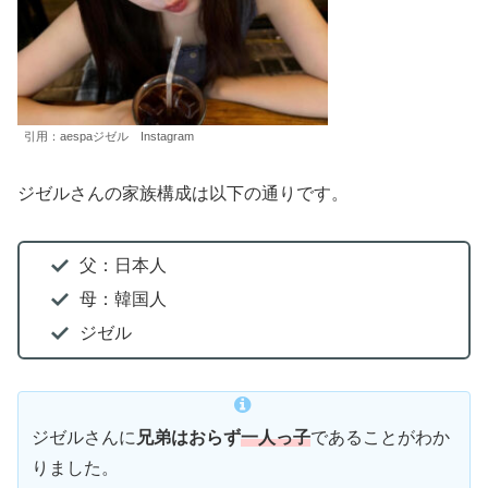
引用：aespaジゼル Instagram
ジゼルさんの家族構成は以下の通りです。
父：日本人
母：韓国人
ジゼル
ジゼルさんに
兄弟はおらず
一
人っ子
であることがわか
りました。