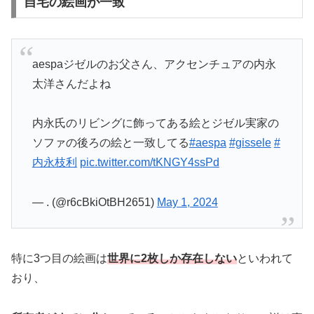
自宅の絵画が一致
aespaジゼルのお父さん、アクセンチュアの内永
太洋さんだよね
内永氏のリビングに飾ってある絵とジゼル実家の
ソファの後ろの絵と一致してる
#aespa
#gissele
#
内永枝利
pic.twitter.com/tKNGY4ssPd
— . (@r6cBkiOtBH2651)
May 1, 2024
特に3つ目の絵画は
世界に2枚しか存在しない
といわれて
おり、