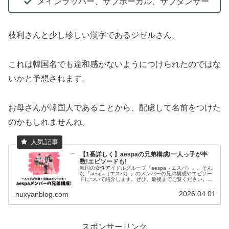
メインラッパー、サブボーカル、サブダンサー
枝利さんと少し珍しい漢字であるジゼルさん。
これは韓国名でも違和感がないようにつけられたのではな
いかと予想されます。
お母さんが韓国人であることから、配慮して名前をつけた
のかもしれませんね。
【1番詳しく】aespaの兄弟構成!一人っ子が半
数!エピソードも!
韓国の女性アイドルグループ『aespa（エスパ）』。そん
な『aespa（エスパ）』のメンバーの兄弟構成やエピソー
ドについて紹介します。ぜひ、最後までご覧ください。
aespaメンバーの兄弟構成公式サイトウィンター兄 2歳上
ニンニン1人っ子ジゼ...
2026.04.01
nuxyanblog.com
スポンサーリンク