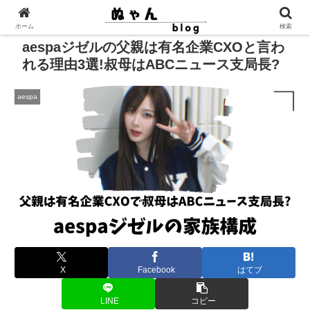
ホーム
検索
aespaジゼルの父親は有名企業CXOと言わ
れる理由3選!叔母はABCニュース支局長?
aespa
X
Facebook
はてブ
LINE
コピー