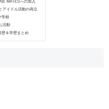
 LAB. MATESへの加入
とアイドル活動の両立
中学校
ら活動
経歴＆学歴まとめ