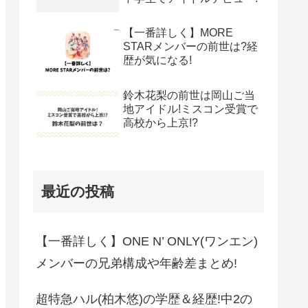
【一番詳しく】MORE
STARメンバーの前世は?経
歴が気になる!
鈴木花梨の前世は岡山ご当
地アイドル!ミスコン受賞で
高校から上京!?
最近の投稿
【一番詳しく】ONE N’ ONLY(ワンエン)
メンバーの兄弟構成や年齢差まとめ!
超特急ハル(柏木悠)の学歴＆経歴!中2の