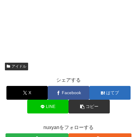
アイドル
シェアする
X
Facebook
はてブ
LINE
コピー
nuxyanをフォローする