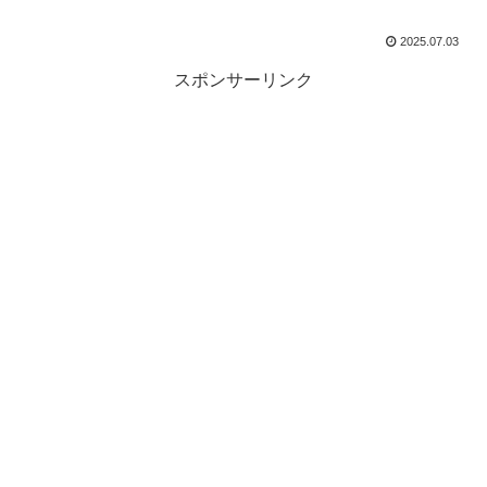
2025.07.03
スポンサーリンク