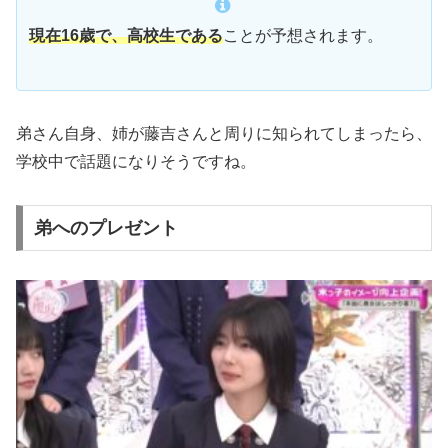
現在16歳で、高校生である
ことが予想されます。
弟さん自身、姉が藤吉さんと周りに知られてしまったら、
学校中で話題になりそうですね。
弟へのプレゼント