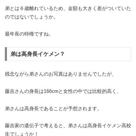
弟とは６歳離れているため、金額も大きく差がついていた
のではないでしょうか。
最年長の特権ですね。
弟は高身長イケメン？
残念ながら弟さんのお写真はありませんでしたが、
藤吉さんの身長は166cmと女性の中では比較的高く、
弟さんは高身長であることが予想されます。
藤吉家の遺伝子で考えると、弟さんは高身長イケメン高校
生でしょうか！