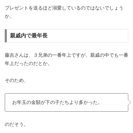
プレゼントを送るほど溺愛しているのではないでしょう
か。
親戚内で最年長
藤吉さんは、３兄弟の一番年上ですが、親戚の中でも一番
年上だったのだとか。
そのため、
お年玉の金額が下の子たちより多かった。
のだそう。