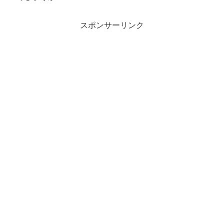
スポンサーリンク