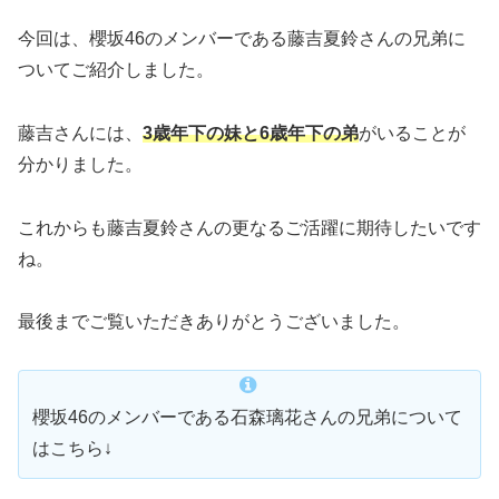
今回は、櫻坂46のメンバーである藤吉夏鈴さんの兄弟に
ついてご紹介しました。
藤吉さんには、
3歳年下の妹と6歳年下の弟
がいることが
分かりました。
これからも藤吉夏鈴さんの更なるご活躍に期待したいです
ね。
最後までご覧いただきありがとうございました。
櫻坂46のメンバーである石森璃花さんの兄弟について
はこちら↓