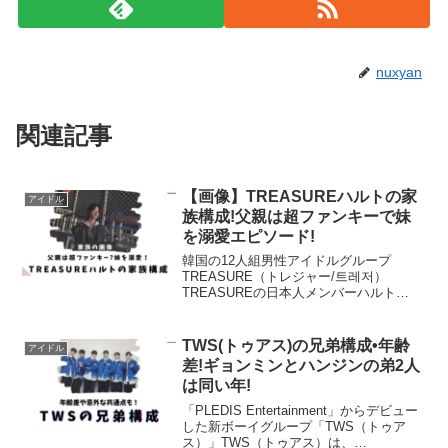
nuxyan
関連記事
【画像】TREASUREハルトの家
アイドル
族構成!父親は超ファンキーで妹
を溺愛エピソード!
韓国の12人組男性アイドルグループ
TREASURE（トレジャー/트레저）
TREASUREの日本人メンバーハルト
（HARUTO）さんは、低音のラップが魅
力的です。ハルト（HARUTO）さんの家
族についてまとめました。TREASUREハ
TWS(トゥアス)の兄弟構成•年齢
アイドル
ルトの家...
差!ギョンミンとハンジンの弟2人
は同い年!
「PLEDIS Entertainment」からデビュー
した新ボーイグループ「TWS（トゥア
ス）」TWS（トゥアス）は、