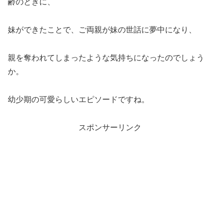
齢のときに、
妹ができたことで、ご両親が妹の世話に夢中になり、
親を奪われてしまったような気持ちになったのでしょう
か。
幼少期の可愛らしいエピソードですね。
スポンサーリンク