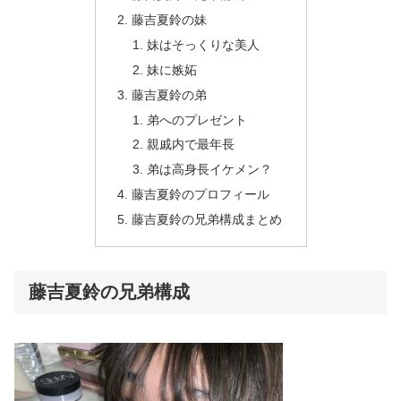
藤吉夏鈴の妹
妹はそっくりな美人
妹に嫉妬
藤吉夏鈴の弟
弟へのプレゼント
親戚内で最年長
弟は高身長イケメン？
藤吉夏鈴のプロフィール
藤吉夏鈴の兄弟構成まとめ
藤吉夏鈴の兄弟構成