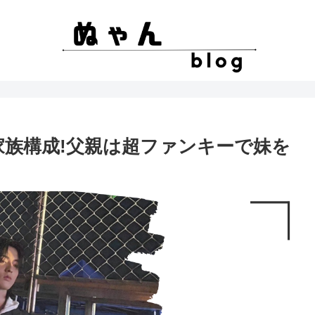
の家族構成!父親は超ファンキーで妹を