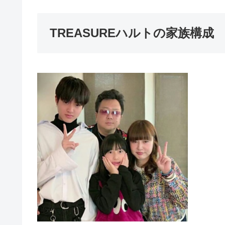
TREASUREハルトの家族構成