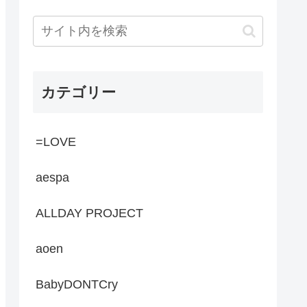
カテゴリー
=LOVE
aespa
ALLDAY PROJECT
aoen
BabyDONTCry