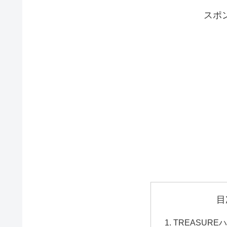
スポ
目
TREASUR