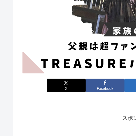
X
Facebook
スポ