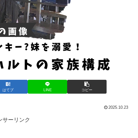
はてブ
LINE
コピー
2025.10.23
ンサーリンク