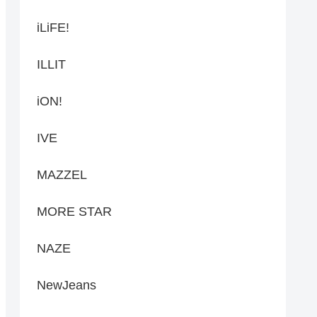
iLiFE!
ILLIT
iON!
IVE
MAZZEL
MORE STAR
NAZE
NewJeans