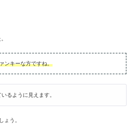
。
た。
ァンキーな方ですね。
ているように見えます。
しょう。