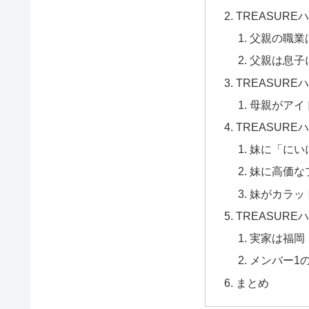
TREASUR
父親の職業
父親は息子
TREASUR
母親がアイ
TREASURE
妹に「にい
妹に高価な
妹がカラッ
TREASUR
実家は福岡
メンバー1
まとめ