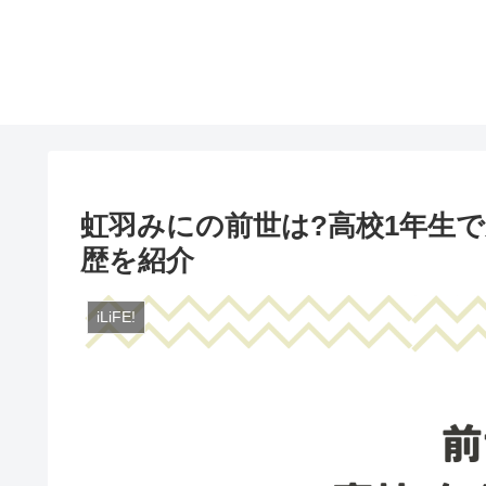
虹羽みにの前世は?高校1年生
歴を紹介
iLiFE!