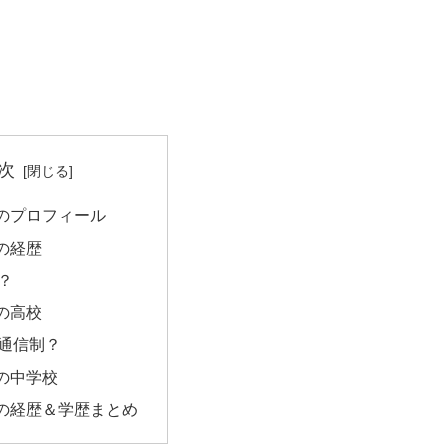
次
のプロフィール
の経歴
？
の高校
通信制？
の中学校
の経歴＆学歴まとめ