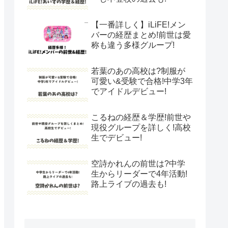
【一番詳しく】iLiFE!メン
バーの経歴まとめ!前世は愛
称も違う多様グループ!
若葉のあの高校は?制服が
可愛い&受験で合格!中学3年
でアイドルデビュー!
こるねの経歴＆学歴!前世や
現役グループを詳しく!高校
生でデビュー!
空詩かれんの前世は?中学
生からリーダーで4年活動!
路上ライブの過去も!