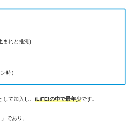
生まれと推測)
ョン時）
ーとして加入し、
iLiFE!の中で最年少
です。
！」であり、