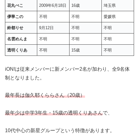
花丸ぺこ
2009年6月18日
16歳
埼玉県
儚寧この
不明
不明
愛媛県
鈴都りせ
9月12日
不明
不明
名雲めんま
不明
不明
不明
透明くりあ
不明
15歳
不明
iON!は従来メンバーに新メンバー2名が加わり、全9名体
制となりました。
最年長は伽久耶くららさん（20歳）
最年少は中学3年生・15歳の透明くりあさん
で、
10代中心の新星グループという特徴があります。