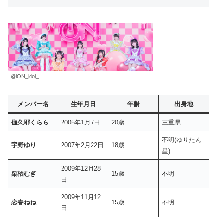
@iON_idol_
メンバー名
生年月日
年齢
出身地
伽久耶くらら
2005年1月7日
20歳
三重県
不明(ゆりたん
宇野ゆり
2007年2月22日
18歳
星)
2009年12月28
栗栖むぎ
15歳
不明
日
2009年11月12
恋春ねね
15歳
不明
日