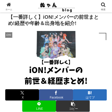
ホーム
検索
【一番詳しく】iON!メンバーの前世まと
め!経歴や年齢＆出身地を紹介!
iON!
X
Facebook
はてブ
LINE
コピー