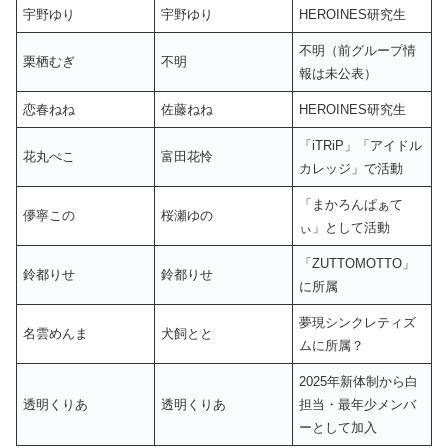
宇野ゆり
宇野ゆり
HEROINES研究生
不明（前グループ情
栗栖むぎ
不明
報は未公表）
恋春ねね
佐藤ねね
HEROINES研究生
「iTRiP」「アイドル
花丸ぺこ
富田花怜
カレッジ」で活動
「まかろんぱぁて
儚寧この
桜瀬ゆの
ぃ」として活動
「ZUTTOMOTTO」
鈴都りせ
鈴都りせ
に所属
夢現シンクレティズ
名雲めんま
犬飼とと
ムに所属？
2025年新体制から白
透明くりあ
透明くりあ
担当・最年少メンバ
ーとして加入