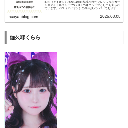
iON!（アイオン）は2024年に結成されたフレッシュなガー
ルズアイドルグループでiLIFEの妹グループとしても知られ
ています。iON!（アイオン）の最年少メンバーでありオレ
ンジ担当の花丸ぺこさん。花丸ぺこさんの前世グループや
経歴、学生時代...
2025.08.08
nuxyanblog.com
伽久耶くらら