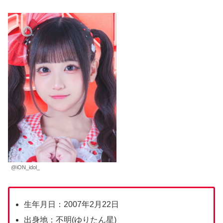
@iON_idol_
生年月日：2007年2月22日
出身地：不明(ゆりたん星)