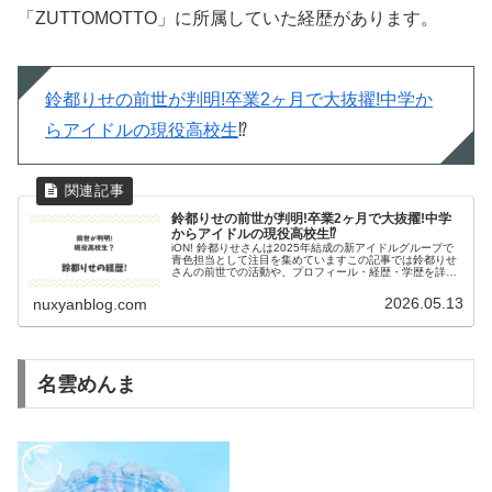
「ZUTTOMOTTO」に所属していた経歴があります。
鈴都りせの前世が判明!卒業2ヶ月で大抜擢!中学か
らアイドルの現役高校生
⁉︎
鈴都りせの前世が判明!卒業2ヶ月で大抜擢!中学
からアイドルの現役高校生⁉︎
iON! 鈴都りせさんは2025年結成の新アイドルグループで
青色担当として注目を集めていますこの記事では鈴都りせ
さんの前世での活動や、プロフィール・経歴・学歴を詳し
く解説していきます。ぜひ最後までご覧ください。鈴都り
せのプロフィール名前：鈴...
2026.05.13
nuxyanblog.com
名雲めんま