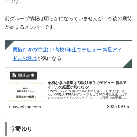
ーです。
前グループ情報は明らかになっていませんが、今後の期待
が高まるメンバーです。
栗栖むぎの前世は?高校1年生でデビュー!新星アイ
ドルの経歴
が気になる!
栗栖むぎの前世は?高校1年生でデビュー!新星ア
イドルの経歴が気になる!
iON!のメンバーで黄色担当の栗栖むぎ（くりす むぎ）さ
ん。iON!はiLiFE!の妹グループとして2024年に誕生したフ
レッシュなアイドルグループです。この記事では栗栖むぎ
さんのプロフィールや経歴、そして気になる大学や高校中
学時代について...
2025.09.05
nuxyanblog.com
宇野ゆり