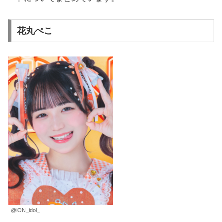
花丸ぺこ
@iON_idol_