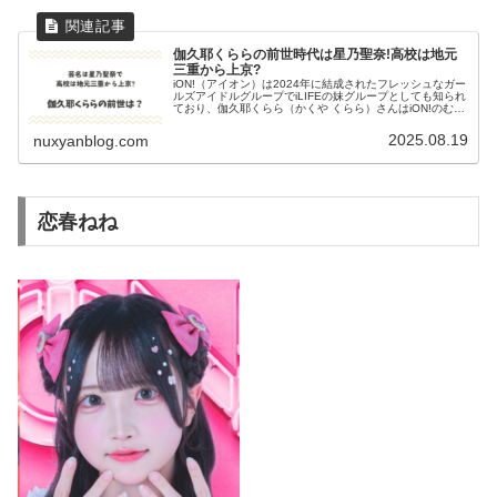
伽久耶くららの前世時代は星乃聖奈!高校は地元
三重から上京?
iON!（アイオン）は2024年に結成されたフレッシュなガー
ルズアイドルグループでiLIFEの妹グループとしても知られ
ており、伽久耶くらら（かくや くらら）さんはiON!のむら
さき色を担当しています。伽久耶くららさんの経歴や学歴
について前世...
2025.08.19
nuxyanblog.com
恋春ねね