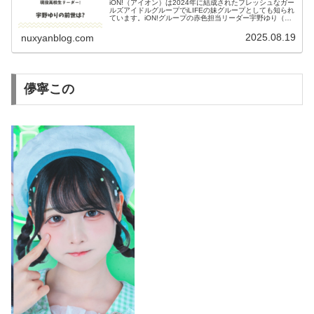
iON!（アイオン）は2024年に結成されたフレッシュなガー
ルズアイドルグループでiLIFEの妹グループとしても知られ
ています。iON!グループの赤色担当リーダー宇野ゆり（う
の ゆり）さんの経歴や学歴について前世の活動も含めて、
徹底解説しま...
2025.08.19
nuxyanblog.com
儚寧この