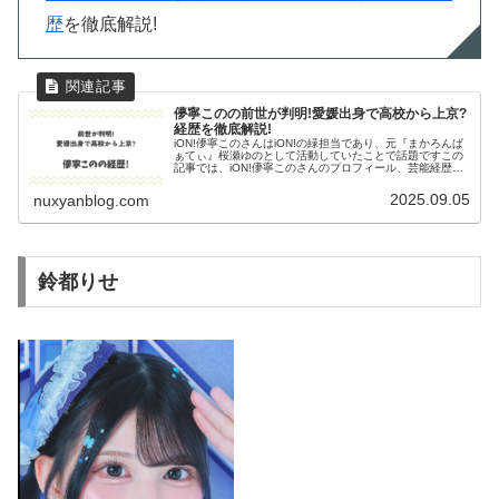
歴
を徹底解説!
儚寧このの前世が判明!愛媛出身で高校から上京?
経歴を徹底解説!
iON!儚寧このさんはiON!の緑担当であり、元『まかろんぱ
ぁてぃ』桜瀬ゆのとして活動していたことで話題ですこの
記事では、iON!儚寧このさんのプロフィール、芸能経歴や
学歴を詳しくまとめ、その魅力を徹底解説します。儚寧こ
のプロフィール名前：...
2025.09.05
nuxyanblog.com
鈴都りせ