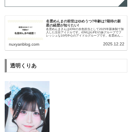
名雲めんまの前世はゆめうつ?年齢は?期待の新
星の経歴が知りたい!
名雲めんまさんはiON!の水色担当として2025年新体制で加
入した注目アイドルです。iON!はiLiFE!の妹グループでフ
レッシュな10代中心のアイドルグループです。名雲めんま
さんはどんな方なのか、前世の活動など経歴についても気
になりますね...
2025.12.22
nuxyanblog.com
透明くりあ