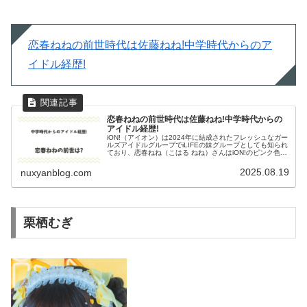
恋春ねねの前世時代は佐藤ねね!中学時代からのア
イドル経歴!
恋春ねねの前世時代は佐藤ねね!中学時代からの
アイドル経歴!
iON!（アイオン）は2024年に結成されたフレッシュなガー
ルズアイドルグループでiLIFEの妹グループとしても知られ
ており、恋春ねね（こはる ねね）さんはiON!のピンク色を
担当しています。恋春ねねさんの経歴や学歴について前世
の活動も含め...
2025.08.19
nuxyanblog.com
栗栖むぎ