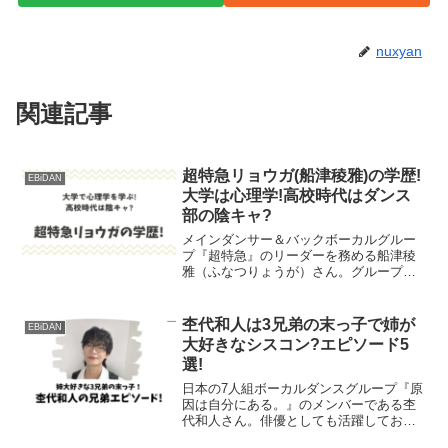
nuxyan
関連記事
超特急リョウガ(船津稜雅)の学歴!
EBiDAN
大学は心理学!高校時代はダンス
部の陰キャ?
メインダンサー＆バックボーカルグルー
プ『超特急』のリーダーを務める船津稜
雅（ふなつりょうが）さん。グループと
しての活動はもちろん、ドラマに出演し
たり趣味のゲームでYouTubeチャンネル
を立ち上げる等、活動の幅を広げていま
杢代和人は3兄弟の末っ子で姉が
EBiDAN
す。そんなリョウガ...
大好きなシスコン?エピソード5
選!
日本の7人組ボーカルダンスグループ『原
因は自分にある。』のメンバーである杢
代和人さん。俳優としても活躍しており
ドラマ「最高の教師 1年後、私は生徒に