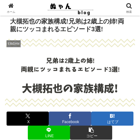
ホーム
検索
大槻拓也の家族構成!兄弟は2歳上の姉!両
親にツッコまれるエピソード3選!
EBiDAN
X
Facebook
はてブ
LINE
コピー