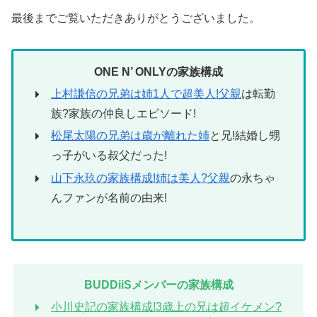
最後までご覧いただきありがとうございました。
ONE N’ ONLY
の家族構成
上村謙信の兄弟は姉1人で超美人!父親
は転勤
族?家族の仲良しエピソード!
松尾太陽の兄弟は歳が離れた姉
と兄!結婚し甥
っ子がいる叔父だった!
山下永玖の家族構成!姉は美人?父親
の永ちゃ
んファンが名前の由来!
BUDDiiS
メンバーの家族構成
小川史記の家族構成!3歳上の兄は超イケメン?