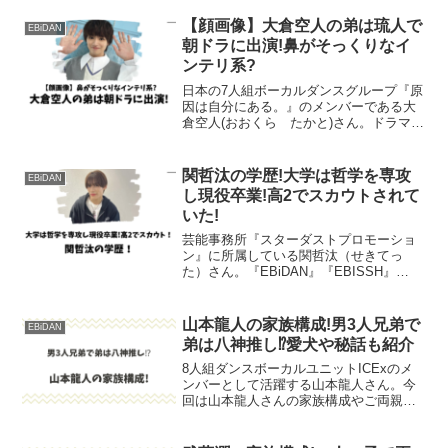
■された」や映画「推しの子」にも出演予
定です。そんな今大注目の杢代和人さん
【顔画像】大倉空人の弟は琉人で
EBiDAN
の家族構成や兄弟エ...
朝ドラに出演!鼻がそっくりなイ
ンテリ系?
日本の7人組ボーカルダンスグループ『原
因は自分にある。』のメンバーである大
倉空人(おおくら たかと)さん。ドラマ
「君となら恋をしてみても」に出演し、
俳優としても注目を浴びています。そん
な大倉空人(おおくら たかと)さんの弟さ
関哲汰の学歴!大学は哲学を専攻
EBiDAN
んはなんと、有名...
し現役卒業!高2でスカウトされて
いた!
芸能事務所『スターダストプロモーショ
ン』に所属している関哲汰（せきてっ
た）さん。『EBiDAN』『EBISSH』
『ONEN’ONLY』の3つのグループに所属
しており、アーティスト活動や俳優活動
で注目を集めています。『ONEN’ONLY』
山本龍人の家族構成!男3人兄弟で
EBiDAN
では...
弟は八神推し⁉愛犬や秘話も紹介
8人組ダンスボーカルユニットICExのメ
ンバーとして活躍する山本龍人さん。今
回は山本龍人さんの家族構成やご両親兄
弟との心温まるエピソードについて詳し
く紹介していきます。楽しんでいただけ