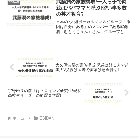
る情報が満載ですのでぜひ最後までご覧
武藤潤の家族構成!一人っ子で両
EBiDAN
ください。山本龍人の...
親はパパママと呼ぶ!習い事多数
の英才教育?
日本の7人組ボーカルダンスグループ『原
因は自分にある』のメンバーである武藤
潤（むとうじゅん）さん。グループとし
ての活動だけではなく、映画やドラマに
も出演しており俳優としても活躍してい
ます。そんな潤さんに兄弟はいるのでし
ょうか？潤さんの家族構...
大久保波留の家族構成!兄弟は姉１人で超
美人?父親は医者で実家は超金持ち!
宇野ゆりの前世はヒロインズ研究生!現役
高校生リーダーの経歴＆学歴!
ホーム
EBiDAN