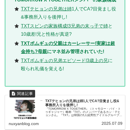
TXTテヒョンの兄弟は姉
1人でCA?目覚まし役
&事務所入りを後押し!
TXTスビンの家族構成!3兄弟の末っ子で姉
と
10歳差!兄と性格が真逆?
TXTボムギュの父親はカーレーサー!実家は超
金持ち?母親
にマネ並み管理されていた!
TXTボムギュの兄弟エピソード!3歳上の兄
に
殴られ礼儀を覚える!
TXTテヒョンの兄弟は姉1人でCA?目覚まし役&
事務所入りを後押し!
『TOMORROW X TOGETHER』（トゥモロー・バイ・ト
ゥギャジャー）略称『TXT』のメンバーであるカン・テヒ
ョンさん。『TXT』は韓国の5人組男性アイドルグループで
す。2024年7月からは日本初のドームツアーをスタート
し、注目され...
2025.07.09
nuxyanblog.com