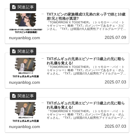
TXTスビンの家族構成!3兄弟の末っ子で姉と10歳
差!兄と性格が真逆?
『TOMORROW X TOGETHER』（トゥモロー・バイ・ト
ゥギャジャー）略称『TXT』のメンバーであるチェ・スビ
ンさん。『TXT』は韓国の5人組男性アイドルグループで
す。2024年7月からは日本初のドームツアーをスタート
し、注目されて...
2025.07.09
nuxyanblog.com
TXTボムギュの兄弟エピソード!3歳上の兄に殴ら
れ礼儀を覚える!
『TOMORROW X TOGETHER』（トゥモロー・バイ・ト
ゥギャジャー）略称『TXT』のメンバーであるチェ・ボム
ギュさん。『TXT』は韓国の5人組男性アイドルグループで
す。そんな『TXT』のメンバーであるボムギュさんに兄弟
はいるのでし...
2025.07.03
nuxyanblog.com
TXTボムギュの兄弟エピソード!3歳上の兄に殴ら
れ礼儀を覚える!
『TOMORROW X TOGETHER』（トゥモロー・バイ・ト
ゥギャジャー）略称『TXT』のメンバーであるチェ・ボム
ギュさん。『TXT』は韓国の5人組男性アイドルグループで
す。そんな『TXT』のメンバーであるボムギュさんに兄弟
はいるのでし...
2025.07.03
nuxyanblog.com