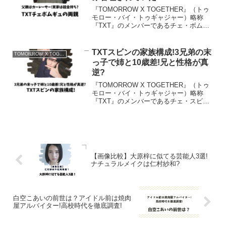
『TOMORROW X TOGETHER』（トゥ
モロー・バイ・トゥギャジャー）略称
『TXT』のメンバーであるチェ・ボムギ
ュさん。『TXT』は韓国の5人組男性アイ
ドルグループです。2024年7月からは日本
初のドームツアーをスタートし、注目さ
TXTスビンの家族構成!3兄弟の末
TOMORROW X TOGETHER
れ...
っ子で姉と10歳差!兄と性格が真
逆?
『TOMORROW X TOGETHER』（トゥ
モロー・バイ・トゥギャジャー）略称
『TXT』のメンバーであるチェ・スビン
さん。『TXT』は韓国の5人組男性アイド
ルグループです。2024年7月からは日本初
のドームツアーをスタートし、注目され
て...
【画像比較】大原梓に似てる芸能人3選!
ナチュラルメイクは仁村紗和?
白空こあいの前世は？アイドル前は焼肉
屋アルバイター!高校時代を徹底調査!