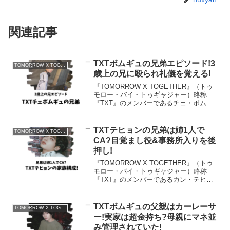
関連記事
TXTボムギュの兄弟エピソード!3
TOMORROW X TOGETHER
歳上の兄に殴られ礼儀を覚える!
『TOMORROW X TOGETHER』（トゥ
モロー・バイ・トゥギャジャー）略称
『TXT』のメンバーであるチェ・ボムギ
ュさん。『TXT』は韓国の5人組男性アイ
ドルグループです。そんな『TXT』のメ
ンバーであるボムギュさんに兄弟はいる
TXTテヒョンの兄弟は姉1人で
TOMORROW X TOGETHER
のでし...
CA?目覚まし役&事務所入りを後
押し!
『TOMORROW X TOGETHER』（トゥ
モロー・バイ・トゥギャジャー）略称
『TXT』のメンバーであるカン・テヒョ
ンさん。『TXT』は韓国の5人組男性アイ
ドルグループです。2024年7月からは日本
初のドームツアーをスタートし、注目さ
TXTボムギュの父親はカーレーサ
TOMORROW X TOGETHER
れ...
ー!実家は超金持ち?母親にマネ並
み管理されていた!