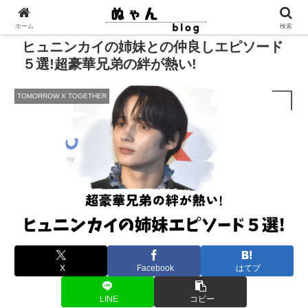
ホーム
検索
ヒュニンカイの姉妹との仲良しエピソード
５選!超豪華兄弟の絆が熱い!
TOMORROW X TOGETHER
X
Facebook
はてブ
LINE
コピー