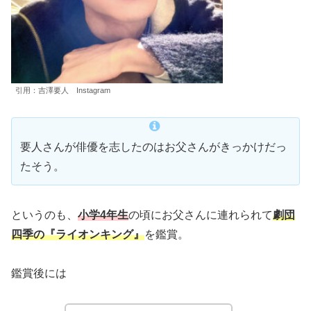
引用：吉澤要人 Instagram
要人さんが俳優を志したのはお父さんがきっかけだっ
たそう。
というのも、
小学4年生
の頃にお父さんに連れられて
劇団
四季の『ライオンキング』
を鑑賞。
鑑賞後には