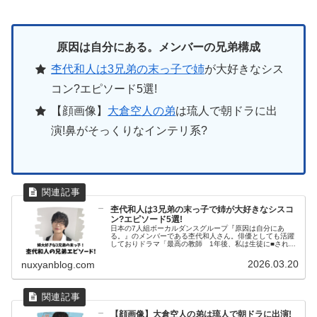
原因は自分にある。メンバーの兄弟構成
杢代和人は3兄弟の末っ子で姉
が大好きなシス
コン?エピソード5選!
【顔画像】
大倉空人の弟
は琉人で朝ドラに出
演!鼻がそっくりなインテリ系?
杢代和人は3兄弟の末っ子で姉が大好きなシスコ
ン?エピソード5選!
日本の7人組ボーカルダンスグループ『原因は自分にあ
る。』のメンバーである杢代和人さん。俳優としても活躍
しておりドラマ「最高の教師 1年後、私は生徒に■され
た」や映画「推しの子」にも出演予定です。そんな今大注
目の杢代和人さんの家族構成や兄弟エ...
2026.03.20
nuxyanblog.com
【顔画像】大倉空人の弟は琉人で朝ドラに出演!