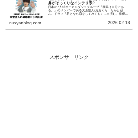
鼻がそっくりなインテリ系?
日本の7人組ボーカルダンスグループ『原因は自分にあ
る。』のメンバーである大倉空人(おおくら たかと)さ
ん。ドラマ「君となら恋をしてみても」に出演し、俳優と
しても注目を浴びています。そんな大倉空人(おおくら た
かと)さんの弟さんはなんと、有名...
2026.02.18
nuxyanblog.com
スポンサーリンク