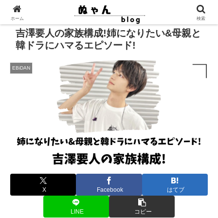
ホーム
検索
吉澤要人の家族構成!姉になりたい&母親と
韓ドラにハマるエピソード!
EBiDAN
X
Facebook
はてブ
LINE
コピー