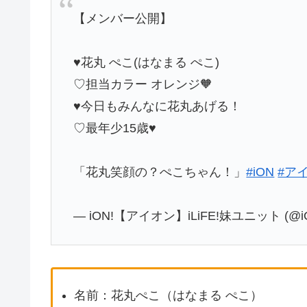
【メンバー公開】
♥花丸 ぺこ(はなまる ぺこ)
♡担当カラー オレンジ🧡
♥今日もみんなに花丸あげる！
♡最年少15歳♥
「花丸笑顔の？ぺこちゃん！」
#iON
#ア
— iON!【アイオン】iLiFE!妹ユニット (@iON
名前：花丸ぺこ（はなまる ぺこ）