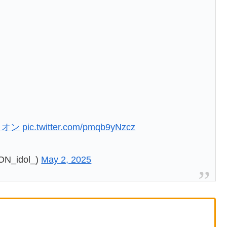
イオン
pic.twitter.com/pmqb9yNzcz
_idol_)
May 2, 2025