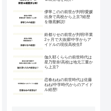
儚寧このの前世が判明!愛媛
出身で高校から上京?経歴
を徹底解説!
鈴都りせの前世が判明!卒業
2ヶ月で大抜擢!中学からア
イドルの現役高校生⁉︎
伽久耶くららの前世時代は
星乃聖奈!高校は地元三重か
ら上京?
恋春ねねの前世時代は佐藤
ねね!中学時代からのアイド
ル経歴!