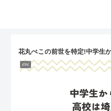
花丸ぺこの前世を特定!中学生
iON!