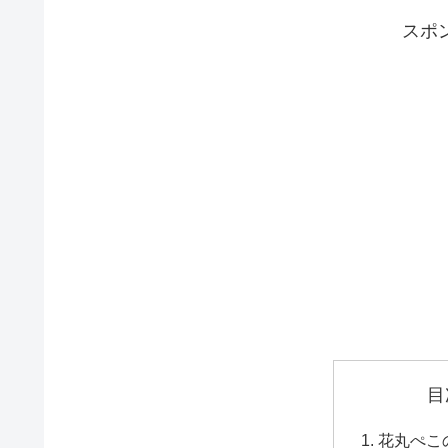
スポ
目
花丸ぺこ