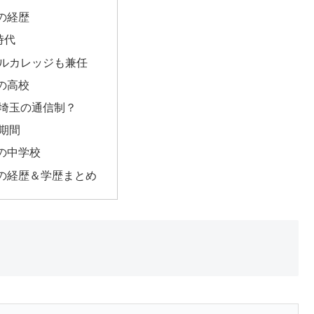
の経歴
P時代
ルカレッジも兼任
の高校
埼玉の通信制？
期間
の中学校
の経歴＆学歴まとめ