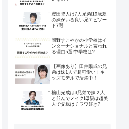
豊田陸人は7人兄弟!19歳差
の妹がいる良い兄エピソー
ド7選!
岡野すこやかの小学校はイ
ンターナショナルと言われ
る理由5選!中学校は?
【画像あり】田仲陽成の兄
弟は妹1人で超可愛い！キ
ッズモデルで活躍中！
檜山光成は3兄弟で妹２人
と並んでメイク!母親は超美
人で父親はチワワ好き?