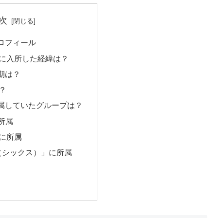
次
ロフィール
に入所した経緯は？
期は？
？
属していたグループは？
に所属
」に所属
x（シックス）」に所属