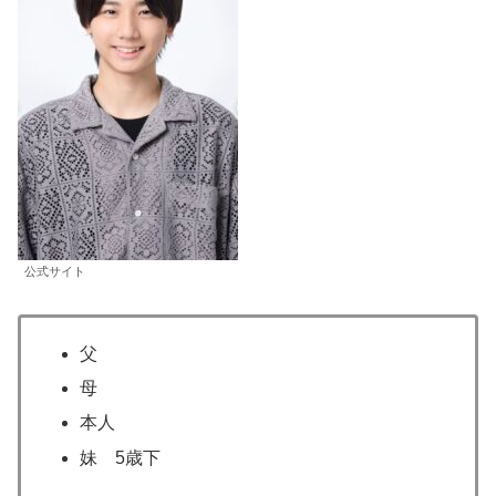
公式サイト
父
母
本人
妹 5歳下