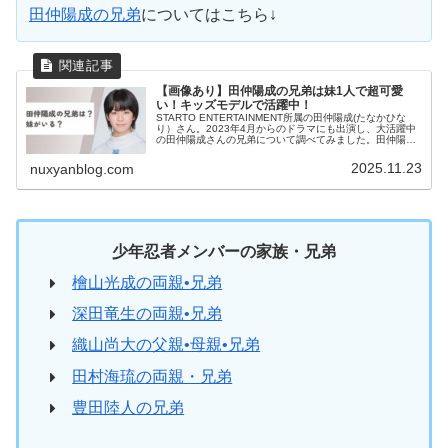
田仲陽成の兄弟
についてはこちら↓
【画像あり】田仲陽成の兄弟は妹1人で超可愛
い！キッズモデルで活躍中！
STARTO ENTERTAINMENT所属の田仲陽成(たなかひな
り）さん。2023年4月からのドラマにも出演し、大活躍中
の田仲陽成さんの兄弟について調べてみました。田仲陽成
の妹田仲陽成さんの妹は１人いて、田中新奈さんといいま
す。妹がキッズ...
2025.11.23
nuxyanblog.com
少年忍者メンバーの家族・兄弟
檜山光成の両親•兄弟
深田竜生の両親•兄弟
織山尚大の父親•母親•兄弟
田村海琉の両親・兄弟
豊田陸人の兄弟