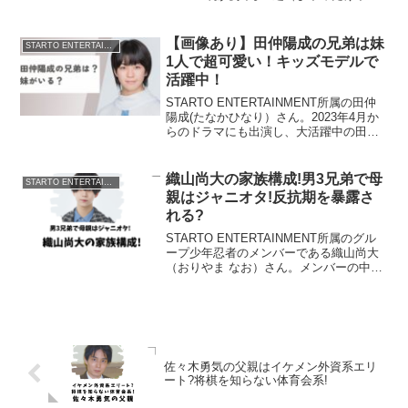
き）さん。AmBitiousは
SUPEREIGHT（スーパーエイト）の大倉
忠義さんがプロデュースしたグループで
【画像あり】田仲陽成の兄弟は妹
STARTO ENTERTAINMENT
今勢いのある関西勢...
1人で超可愛い！キッズモデルで
活躍中！
STARTO ENTERTAINMENT所属の田仲
陽成(たなかひなり）さん。2023年4月か
らのドラマにも出演し、大活躍中の田仲
陽成さんの兄弟について調べてみまし
た。田仲陽成の妹田仲陽成さんの妹は１
人いて、田中新奈さんといいます。妹が
織山尚大の家族構成!男3兄弟で母
STARTO ENTERTAINMENT
キッズ...
親はジャニオタ!反抗期を暴露さ
れる?
STARTO ENTERTAINMENT所属のグル
ープ少年忍者のメンバーである織山尚大
（おりやま なお）さん。メンバーの中で
も、ダンスが非常に上手なことで有名で
す。織山尚大さんのご両親はどんな方な
のか、兄弟についても調べてみました。
織山尚大...
佐々木勇気の父親はイケメン外資系エリ
ート?将棋を知らない体育会系!