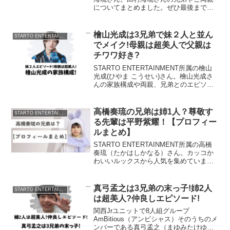
についてまとめました。ぜひ最後までご
覧ください。田村海流の家族構成ナタリ
ー父母海流さん妹弟田村海流さんは5人家
族で3人兄妹の長男です。兄弟の年齢差
檜山光成は3兄弟で妹２人と並ん
STARTO ENTERTAINMENT
は、妹と...
でメイク!母親は超美人で父親は
チワワ好き?
STARTO ENTERTAINMENT所属の檜山
光成(ひやま こうせい)さん。檜山光成さ
んの家族構成や両親、兄弟とのエピソー
ドについて調べてみました。檜山光成の
家族構成SPICE父母長男(本人)長女 3歳
下次女 4歳下檜山光成さんは妹2人...
高橋奏琉の兄弟は姉1人？尊敬す
STARTO ENTERTAINMENT
る先輩は平野紫耀！【プロフィー
ルまとめ】
STARTO ENTERTAINMENT所属の高橋
奏琉（たかはしかなる）さん。カッコか
わいいルックスから人気を集めています
ね。ドラマに出演するなど大活躍中の高
橋奏琉さんの兄弟や特技などについて調
べてみました。高橋奏琉のプロフィール
真弓孟之は3兄弟の末っ子!姉2人
STARTO ENTERTAINMENT
誕生日：2...
は超美人?仲良しエピソード!
関西Jrユニットで8人組グループ
AmBitious（アンビシャス）そのうちのメ
ンバーである真弓孟之（まゆみたけゆ