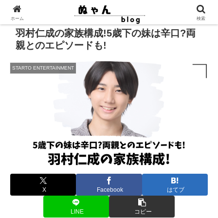
ホーム
検索
羽村仁成の家族構成!5歳下の妹は辛口?両
親とのエピソードも!
STARTO ENTERTAINMENT
X
Facebook
はてブ
LINE
コピー