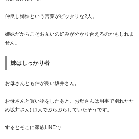
仲良し姉妹という言葉がピッタリな2人。
姉妹だからこそお互いの好みが分かり合えるのかもしれま
せん。
妹はしっかり者
お母さんとも仲が良い坂井さん。
お母さんと買い物をしたあと、お母さんは用事で別れたた
め坂井さんは1人でぶらぶらしていたそうです。
するとそこに家族LINEで