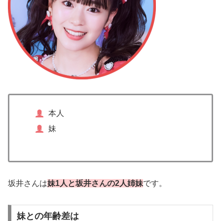
本人
妹
坂井さんは
妹1人と坂井さんの2人姉妹
です。
妹との年齢差は