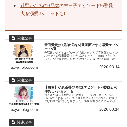
辻野かなみの3兄弟
の末っ子エピソード9選!愛
犬を溺愛2ショットも!
菅田愛貴は3兄弟!弟を待受画面にする溺愛エピソ
ード5選!
今話題のアイドルグループ『超ときめき♡宣伝部』のメン
バーである菅田愛貴（すだ あき）さん。Tiktokで『すき
っ！』や『最上級にかわいいの！』の振り付け動画で話題
となりました。そんな菅田さんに兄弟はいるのでしょう
か？今回は菅田さんの兄弟につ...
2026.03.14
nuxyanblog.com
【画像】小泉遥香の3姉妹エピソード9選!妹との
仲良し2ショットも!
超ときめき♡宣伝部の小泉遥香(こいずみ はるか)さん。
Tiktokで『すきっ！』や『最上級にかわいいの！』の振り
付け動画で話題となりました。小泉遥香さんにに兄弟はい
るのでしょうか？調べてみると、何とも可愛らしい兄弟エ
ピソードがいくつかありま...
2026.03.14
nuxyanblog.com