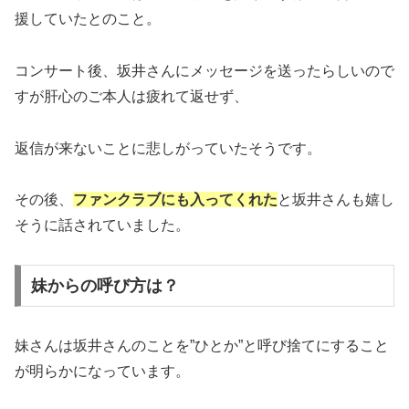
援していたとのこと。
コンサート後、坂井さんにメッセージを送ったらしいので
すが肝心のご本人は疲れて返せず、
返信が来ないことに悲しがっていたそうです。
その後、
ファンクラブにも入ってくれた
と坂井さんも嬉し
そうに話されていました。
妹からの呼び方は？
妹さんは坂井さんのことを”ひとか”と呼び捨てにすること
が明らかになっています。