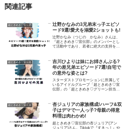
関連記事
辻野かなみの3兄弟末っ子エピソ
超ときめき♡宣伝部
ード9選!愛犬を溺愛2ショットも!
辻野かなみ（つじの かなみ）さんは、
『超ときめき♡宣伝部』のメンバーとし
て活動中であり、若者に絶大の支持を得
ています。辻野かなみさんのご家族との
関係について調べました。兄弟エピソー
ドや兄弟構成など気になる点についてご
吉川ひよりは妹にお姉さんぶる?
超ときめき♡宣伝部
紹介します。辻野かなみの...
年の差兄弟エピソード7選!自宅で
の意外な姿とは?
スターダストプロモーションに所属して
いるアイドルグループ「超ときめき♡宣
伝部」の「超ときめき♡グリーン担当、
吉川ひよりさん。吉川ひよりさんの兄弟
について調べてみました。吉川ひよりの
兄弟構成吉川ひよりのInstagramより吉川
杏ジュリアの家族構成!ハーフ&双
超ときめき♡宣伝部
ひよりさんの兄...
子はデマで一人っ子?母親の得意
料理は肉わかめ!
超ときめき♡宣伝部の杏ジュリア(アン
ジュリア)さん。Tiktokで『すきっ！』や