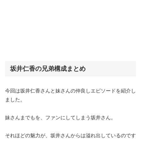
坂井仁香の兄弟構成まとめ
今回は坂井仁香さんと妹さんの仲良しエピソードを紹介し
ました。
妹さんまでもを、ファンにしてしまう坂井さん。
それほどの魅力が、坂井さんからは溢れ出しているのです