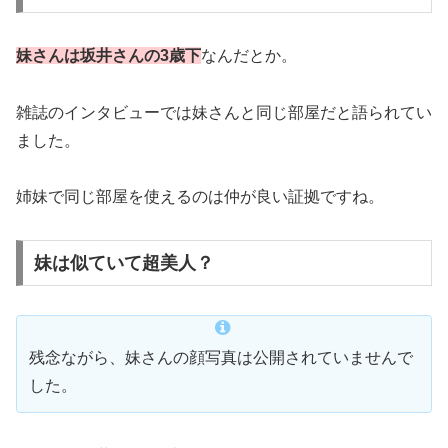
妹さんは坂井さんの3歳下
なんだとか。
雑誌のインタビューでは妹さんと同じ部屋だと語られてい
ました。
姉妹で同じ部屋を使えるのは仲が良い証拠ですね。
妹は似ていて超美人？
残念ながら、妹さんの顔写真は公開されていませんで
した。