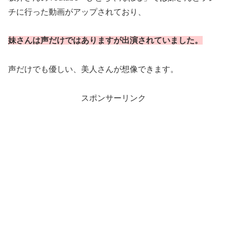
チに行った動画がアップされており、
妹さんは声だけではありますが出演されていました。
声だけでも優しい、美人さんが想像できます。
スポンサーリンク