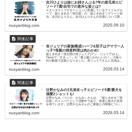
吉川ひよりは妹にお姉さんぶる?年の差兄弟エピ
ソード7選!自宅での意外な姿とは?
スターダストプロモーションに所属しているアイドルグル
ープ「超ときめき♡宣伝部」の「超ときめき♡グリーン担
当、吉川ひよりさん。吉川ひよりさんの兄弟について調べ
てみました。吉川ひよりの兄弟構成吉川ひよりの
Instagramより吉川ひよりさんの兄...
2025.09.10
nuxyanblog.com
杏ジュリアの家族構成!ハーフ&双子はデマで一人
っ子?母親の得意料理は肉わかめ!
超ときめき♡宣伝部の杏ジュリア(アン ジュリア)さん。
Tiktokで『すきっ！』や『最上級にかわいいの！』の振り
付け動画で話題となりました。杏ジュリアさんに兄弟はい
るのでしょうか？調べてみると、何とも可愛らしい兄弟エ
ピソードがいくつかありま...
2026.03.14
nuxyanblog.com
辻野かなみの3兄弟末っ子エピソード9選!愛犬を
溺愛2ショットも!
辻野かなみ（つじの かなみ）さんは、『超ときめき♡宣
伝部』のメンバーとして活動中であり、若者に絶大の支持
を得ています。辻野かなみさんのご家族との関係について
調べました。兄弟エピソードや兄弟構成など気になる点に
ついてご紹介します。辻野かなみの...
2026.03.14
nuxyanblog.com