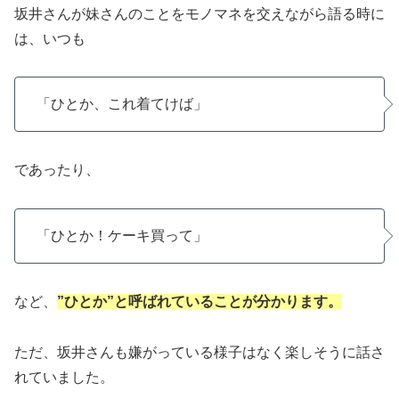
坂井さんが妹さんのことをモノマネを交えながら語る時に
は、いつも
「ひとか、これ着てけば」
であったり、
「ひとか！ケーキ買って」
など、
”ひとか”と呼ばれていることが分かります。
ただ、坂井さんも嫌がっている様子はなく楽しそうに話さ
れていました。