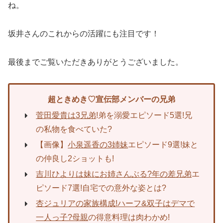
ね。
坂井さんのこれからの活躍にも注目です！
最後までご覧いただきありがとうございました。
超ときめき♡宣伝部メンバーの兄弟
菅田愛貴は3兄弟
!弟を溺愛エピソード5選!兄
の私物を食べていた?
【画像】
小泉遥香の3姉妹
エピソード9選!妹と
の仲良し2ショットも!
吉川ひよりは妹にお姉さんぶる?年の差兄弟
エ
ピソード7選!自宅での意外な姿とは?
杏ジュリアの家族構成!ハーフ&双子はデマで
一人っ子?母親
の得意料理は肉わかめ!