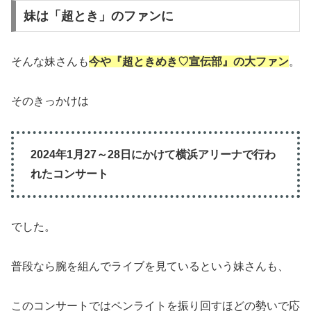
妹は「超とき」のファンに
そんな妹さんも
今や『超ときめき♡宣伝部』の大ファン
。
そのきっかけは
2024年1月27～28日にかけて横浜アリーナで行わ
れたコンサート
でした。
普段なら腕を組んでライブを見ているという妹さんも、
このコンサートではペンライトを振り回すほどの勢いで応