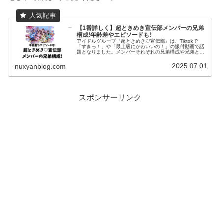
【1番詳しく】超ときめき宣伝部メンバーの兄弟
構成!年齢差やエピソードも!
アイドルグループ『超ときめき♡宣伝部』は、Tiktokで
「すきっ！」や「最上級にかわいいの！」の振付動画で話
題となりました。メンバーそれぞれの兄弟構成や兄弟との
エピソードを集めてみました。超ときめき♡宣伝部メンバ
ーの兄弟構成オフィシャルサイ...
2025.07.01
nuxyanblog.com
スポンサーリンク