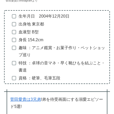
菅田愛貴のInstagramより
生年月日 2004年12月20日
出身地 東京都
血液型 B型
身長 154.2cm
趣味 ：アニメ鑑賞・お菓子作り・ペットショッ
プ巡り
特技 ：卓球の音マネ・早く靴ひもを結ぶこと・
書道
資格 ：硬筆、毛筆五段
菅田愛貴は3兄弟
!弟を待受画面にする溺愛エピソー
ド5選!