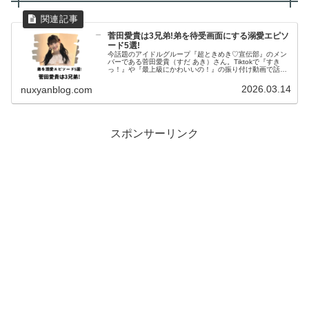
菅田愛貴は3兄弟!弟を待受画面にする溺愛エピソ
ード5選!
今話題のアイドルグループ『超ときめき♡宣伝部』のメン
バーである菅田愛貴（すだ あき）さん。Tiktokで『すき
っ！』や『最上級にかわいいの！』の振り付け動画で話題
となりました。そんな菅田さんに兄弟はいるのでしょう
か？今回は菅田さんの兄弟につ...
2026.03.14
nuxyanblog.com
スポンサーリンク