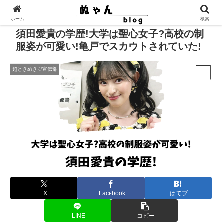
ホーム
検索
須田愛貴の学歴!大学は聖心女子?高校の制
服姿が可愛い!亀戸でスカウトされていた!
超ときめき♡宣伝部
X
Facebook
はてブ
LINE
コピー