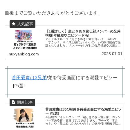
最後までご覧いただきありがとうございます。
【1番詳しく】超ときめき宣伝部メンバーの兄弟
構成!年齢差やエピソードも!
アイドルグループ『超ときめき♡宣伝部』は、Tiktokで
「すきっ！」や「最上級にかわいいの！」の振付動画で話
題となりました。メンバーそれぞれの兄弟構成や兄弟との
エピソードを集めてみました。超ときめき♡宣伝部メンバ
ーの兄弟構成オフィシャルサイ...
2025.07.01
nuxyanblog.com
菅田愛貴は3兄弟
!弟を待受画面にする溺愛エピソー
ド5選!
菅田愛貴は3兄弟!弟を待受画面にする溺愛エピソ
ード5選!
今話題のアイドルグループ『超ときめき♡宣伝部』のメン
バーである菅田愛貴（すだ あき）さん。Tiktokで『すき
っ！』や『最上級にかわいいの！』の振り付け動画で話題
となりました。そんな菅田さんに兄弟はいるのでしょう
か？今回は菅田さんの兄弟につ...