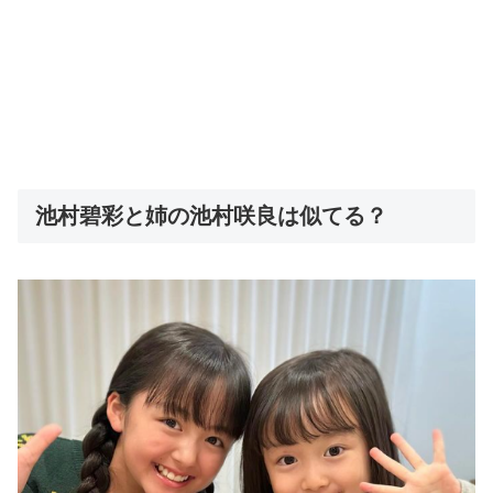
池村碧彩と姉の池村咲良は似てる？