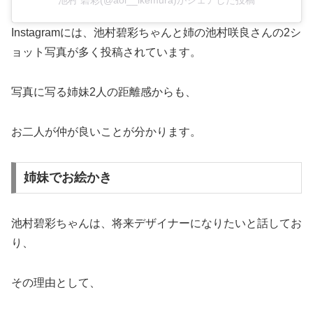
池村 碧彩(@aoi__ikemura)がシェアした投稿
Instagramには、池村碧彩ちゃんと姉の池村咲良さんの2シ
ョット写真が多く投稿されています。
写真に写る姉妹2人の距離感からも、
お二人が仲が良いことが分かります。
姉妹でお絵かき
池村碧彩ちゃんは、将来デザイナーになりたいと話してお
り、
その理由として、