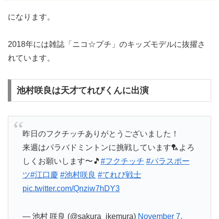
になります。
2018年には雑誌「ニコ☆プチ」のキッズモデルに抜擢さ
れています。
池村咲良は天才てれびくんに出演
昨日のフクチッチありがとうございました！
来週はパラバドミントンに挑戦しています🏸よろ
しくお願いします〜🎵
#フクチッチ
#パラスポー
ツ
#江口慶
#池村咲良
#てれび戦士
pic.twitter.com/Qnziw7hDY3
— 池村 咲良 (@sakura_ikemura)
November 7,