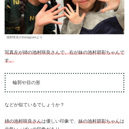
池村咲良のInstagramより
写真左が姉の池村咲良さんで、右が妹の池村碧彩ちゃんで
す。
輪郭や目の形
などが似ているでしょうか？
姉の池村咲良さん
は優しい印象で、
妹の池村碧彩ちゃん
は