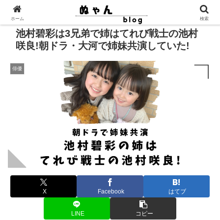
ホーム
検索
池村碧彩は3兄弟で姉はてれび戦士の池村
咲良!朝ドラ・大河で姉妹共演していた!
俳優
X
Facebook
はてブ
LINE
コピー