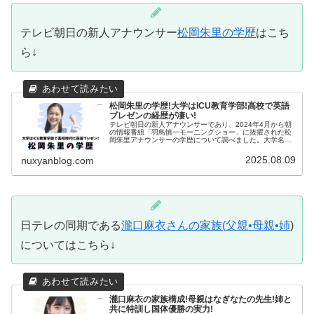
テレビ朝日の新人アナウンサー
松岡朱里の学歴
はこち
ら↓
松岡朱里の学歴!大学はICU教育学部!高校で英語
プレゼンの経歴が凄い!
テレビ朝日の新人アナウンサーであり、2024年4月から朝
の情報番組「羽鳥慎一モーニングショー」に抜擢された松
岡朱里アナウンサーの学歴について調べました。大学名学
部や部活高校中学校英語の実力意外な特技以上について分
かりました！松岡朱里の大学@...
2025.08.09
nuxyanblog.com
日テレの同期である
瀧口麻衣さんの家族(父親•母親•姉
)
についてはこちら↓
瀧口麻衣の家族構成!母親はなぎなたの先生!姉と
共に特訓し国体優勝の実力!