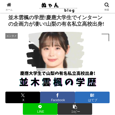
ホーム
検索
並木雲楓の学歴!慶應大学生でインターン
の企画力が凄い!山梨の有名私立高校出身!
エンタメ
X
Facebook
はてブ
LINE
コピー