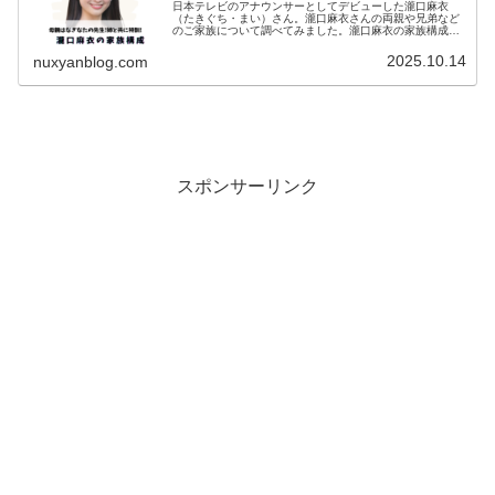
日本テレビのアナウンサーとしてデビューした瀧口麻衣
（たきぐち・まい）さん。瀧口麻衣さんの両親や兄弟など
のご家族について調べてみました。瀧口麻衣の家族構成セ
ントフォース公式ホームページより父親母親長女（姉）次
女（本人）瀧口麻衣さんの家族構成は...
2025.10.14
nuxyanblog.com
スポンサーリンク