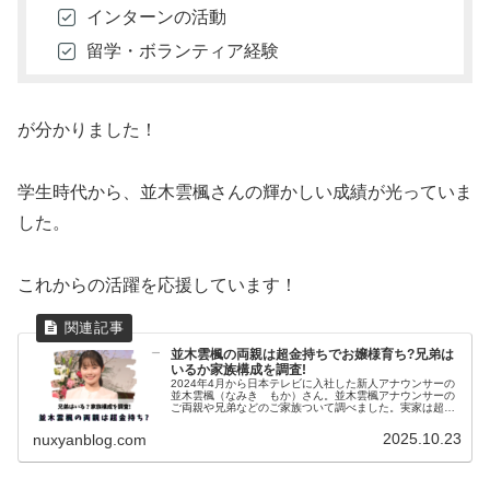
インターンの活動
留学・ボランティア経験
が分かりました！
学生時代から、並木雲楓さんの輝かしい成績が光っていま
した。
これからの活躍を応援しています！
並木雲楓の両親は超金持ちでお嬢様育ち?兄弟は
いるか家族構成を調査!
2024年4月から日本テレビに入社した新人アナウンサーの
並木雲楓（なみき もか）さん。並木雲楓アナウンサーの
ご両親や兄弟などのご家族ついて調べました。実家は超金
持ち説もありました！並木雲楓の両親スポーツ報知並木雲
楓アナウンサーは、山梨県の出...
2025.10.23
nuxyanblog.com