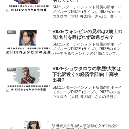
演していた！
SMエンターテインメント所属の新ボーイ
ズグループRIIZE (ライズ)。RIIZEのショ
ウタロウ（大崎 将太郎）さんは、唯一の
日本人メンバーであり、非常に優れたダ
ンスの実力で注目を集めています。ショ
ウタロウさんの妹は有名ダンサーと情報
RIIZEウォンビンの兄弟は2歳上の
RIIZE
があり...
兄!名前を呼ばれず疎遠ぎみ？
SMエンターテインメント所属の新ボーイ
ズグループRIIZE (ライズ)。RIIZEのメン
バーであるウォンビンの兄弟についてま
とめてみました。お兄さんとの関係性が
分かるエピソードもありました！RIIZEウ
ォンビンの家族構成RIIZE公式Xより...
RIIZEショウタロウの学歴!大学は
RIIZE
下北沢近くの経済学部!向上高校
出身?
SMエンターテインメント所属の新ボーイ
ズグループRIIZE (ライズ)。RIIZEのショ
ウタロウ（大崎 将太郎）さんの学歴につ
いて調べました。大学に通っていたこと
大学の学部日本を離れる時のエピソード
通っていた高校についても分かりまし
た！RI...
須田愛貴の学歴!大学は聖心女子?高校の