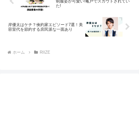
制服姿が可愛い!亀戸でスカウトされてい
た!
岸優太はケチ？倹約家エピソード7選！美
容室代を節約する庶民派な一面あり
ホーム
RIIZE