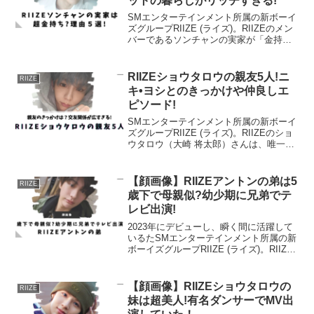
ットの暮らしがリッチすぎる!
SMエンターテインメント所属の新ボーイ
ズグループRIIZE (ライズ)。RIIZEのメン
バーであるソンチャンの実家が「金持ち
だ」という声があり、実家は「金持ち
説」について調べてみました。RIIZEソン
チャンの実家が金持ちと言われる４つの
RIIZEショウタロウの親友5人!ニ
RIIZE
理由...
キ•ヨシとのきっかけや仲良しエ
ピソード!
SMエンターテインメント所属の新ボーイ
ズグループRIIZE (ライズ)。RIIZEのショ
ウタロウ（大崎 将太郎）さんは、唯一の
日本人メンバーですが、世界的に活躍し
ている他グループの日本人メンバーとの
繋がりが凄いことが度々注目されていま
【顔画像】RIIZEアントンの弟は5
RIIZE
す。R...
歳下で母親似?幼少期に兄弟でテ
レビ出演!
2023年にデビューし、瞬く間に活躍して
いるたSMエンターテインメント所属の新
ボーイズグループRIIZE (ライズ)。RIIZE
のメンバーであるアントンの弟について
まとめました。弟について以下の情報が
分かりました！高身長イケメン母親のシ
【顔画像】RIIZEショウタロウの
RIIZE
ムヘ...
妹は超美人!有名ダンサーでMV出