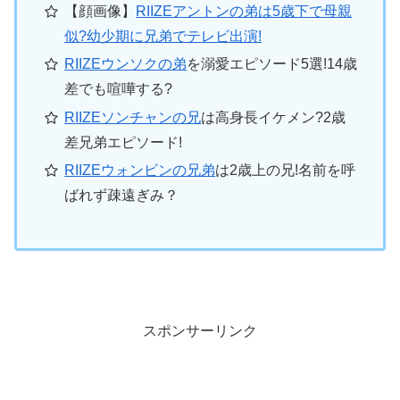
【顔画像】
RIIZEアントンの弟は5歳下で母親
似?幼少期に兄弟でテレビ出演!
RIIZEウンソクの弟
を溺愛エピソード5選!14歳
差でも喧嘩する?
RIIZEソンチャンの兄
は高身長イケメン?2歳
差兄弟エピソード!
RIIZEウォンビンの兄弟
は2歳上の兄!名前を呼
ばれず疎遠ぎみ？
スポンサーリンク