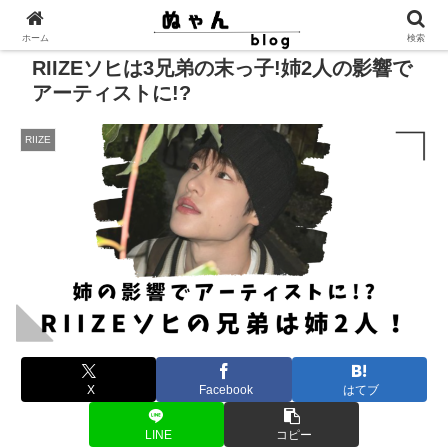
ホーム
検索
RIIZEソヒは3兄弟の末っ子!姉2人の影響で
アーティストに!?
RIIZE
X
Facebook
はてブ
LINE
コピー