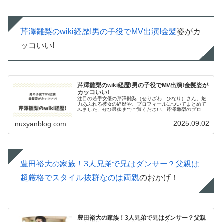
芹澤雛梨のwiki経歴!男の子役でMV出演!金髪
姿がカ
ッコいい!
芹澤雛梨のwiki経歴!男の子役でMV出演!金髪姿が
カッコいい!
注目の若手女優の芹澤雛梨（せりざわ ひなり）さん。魅
力あふれる彼女の経歴や、プロフィールについてまとめて
みました。ぜひ最後までご覧ください。芹澤雛梨のプロフ
ィールInstagram名前 芹澤雛梨（せりざわ ひなり）生
年月日 2002年12月...
2025.09.02
nuxyanblog.com
豊田裕大の家族！3人兄弟で兄はダンサー？父親は
超厳格でスタイル抜群なのは両親
のおかげ！
豊田裕大の家族！3人兄弟で兄はダンサー？父親