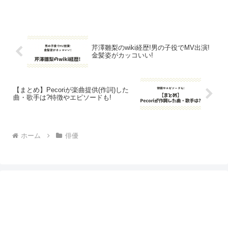
校はどこか気になりますよね。池村碧彩
さんの小学校について調べてみました。
池村碧彩の小学校池村碧彩のInstagramよ
り池村碧彩さ...
芹澤雛梨のwiki経歴!男の子役でMV出演!
金髪姿がカッコいい!
【まとめ】Pecoriが楽曲提供(作詞)した
曲・歌手は?特徴やエピソードも!
ホーム
俳優