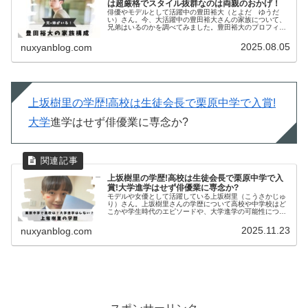
は超厳格でスタイル抜群なのは両親のおかげ！
俳優やモデルとして活躍中の豊田裕大（とよだ ゆうだ
い）さん。今、大活躍中の豊田裕大さんの家族について、
兄弟はいるのかを調べてみました。豊田裕大のプロフィー
ル生年月日1999年4月10日身長179㎝血液型A型出身神奈
川県職業俳優・モデル（メン...
2025.08.05
nuxyanblog.com
上坂樹里の学歴!高校は生徒会長で栗原中学で入賞!
大学
進学はせず俳優業に専念か?
上坂樹里の学歴!高校は生徒会長で栗原中学で入
賞!大学進学はせず俳優業に専念か?
モデルや女優として活躍している上坂樹里（こうさかじゅ
り）さん。上坂樹里さんの学歴について高校や中学校はど
こかや学生時代のエピソードや、大学進学の可能性につい
てまとめました。上坂樹里の大学上坂樹里のSNSより上坂
樹里さんは、インタビューで20...
2025.11.23
nuxyanblog.com