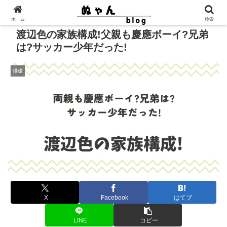
ホーム
検索
渡辺色の家族構成!父親も慶應ボーイ?兄弟
は?サッカー少年だった!
俳優
X
Facebook
はてブ
LINE
コピー