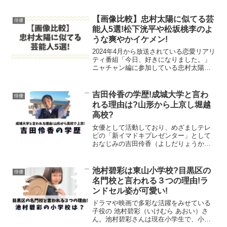
近藤華(こんどうはな）さん。16歳でデビ
ューし、現在２年目の新人ですが、クリ
エイティブな活動もされているのは驚き
【画像比較】忠村太陽に似てる芸
俳優
ですね。MV制作の...
能人5選!松下洸平や松坂桃李のよ
うな爽やかイケメン!
2024年4月から放送されている恋愛リアリ
ティ番組「今日、好きになりました。」
ニャチャン編に参加している忠村太陽
（ただむら たいよう）さん。爽やかな
好青年で、カッコ良く人気を集めていま
す。そんな忠村太陽さんですが、あの
吉田伶香の学歴!成城大学と言わ
俳優
「有名俳優に似てる！」...
れる理由は?山形から上京し堀越
高校?
女優として活動しており、めざましテレ
ビの「新イマドキプレゼンター」として
おなじみの吉田伶香（よしだりょうか）
さん。吉田伶香さんの大学や高校などの
学歴について調べました。制服姿の可愛
すぎる写真もありました!吉田伶香の大学
池村碧彩は東山小学校?目黒区の
俳優
吉田伶香さんは、Ins...
名門校と言われる３つの理由!ラ
ンドセル姿が可愛い!
ドラマや映画で多彩な活躍をみせている
子役の 池村碧彩（いけむら あおい）さ
ん。池村碧彩さんは現在小学生で、小学