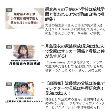
榮倉奈々の子供の小学校は成城学
俳優
園と言われる3つの理由!自宅は祖
師谷?
女優の榮倉奈々さんと俳優の賀来賢人さ
んは２０１６年８月に結婚しており、2人
のお子さんがいます。今年第一小学校に
入学したようで、どこの小学校か気にな
ります。成城学園初等学校との噂もあり
調べてみました。榮倉奈々は子供が2人オ
月島琉衣の家族構成!兄弟は姉1人
俳優
フィシャルサイトより...
で父親はサッカー関係？母親と仲
が良すぎる!
『Seventeen』の専属モデルで、ドラマ
で主演を女優としても活躍している月島
琉衣（つきしま るい）さん。月島琉衣さ
んのご家族について調べてみました。月
島琉衣の家族構成父親母親姉（2歳上）本
人月島琉衣さんの家族構成は姉が1人いる
【顔画像】近藤華の父親は映像デ
俳優
4人家族の...
ィレクターで母親は料理研究家！
兄弟は妹1人！
俳優として活躍する傍ら、菅田将暉さん
のMVに出演し、クリエイティブディレク
ターとアニメーション制作を務められた