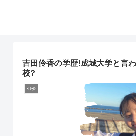
吉田伶香の学歴!成城大学と言
校?
俳優