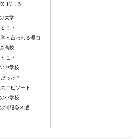
次
の大学
はどこ？
大学と言われる理由
の高校
はどこ？
の中学校
弁だった？
生のエピソード
の小学校
の制服姿３選