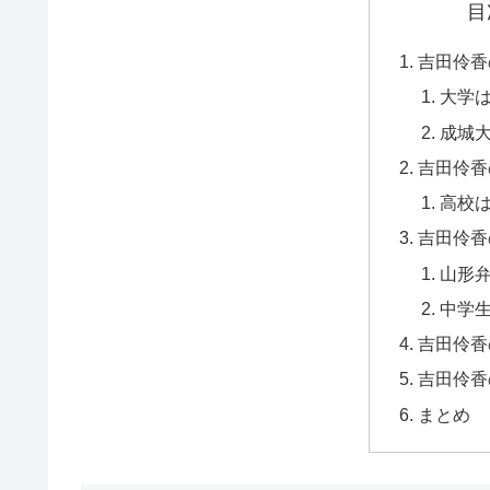
目
吉田伶香
大学
成城
吉田伶香
高校
吉田伶香
山形
中学
吉田伶香
吉田伶香
まとめ