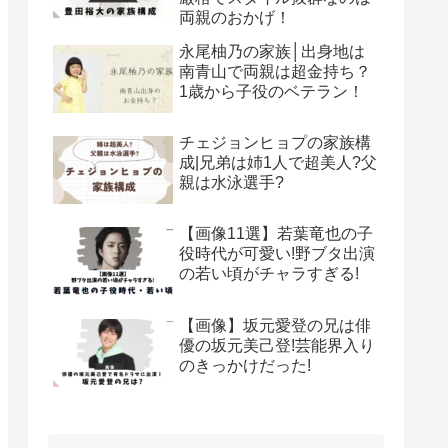
両親のおかげ！
永尾柚乃の家族│出身地は
南青山で両親は超金持ち？
1歳から子役のベテラン！
チェジョンヒョプの家族構
成|兄弟は姉1人で超美人?父
親は水泳選手?
【画像11選】若葉竜也の子
役時代が可愛い!野ブタ出演
の若い頃がチャラすぎる!
【画像】坂元愛登の兄は俳
優の坂元美己登!芸能界入り
のきっかけだった!