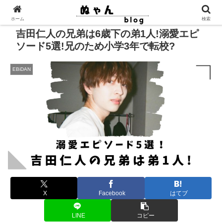
ホーム
検索
吉田仁人の兄弟は6歳下の弟1人!溺愛エピ
ソード5選!兄のため小学3年で転校?
EBiDAN
X
Facebook
はてブ
LINE
コピー