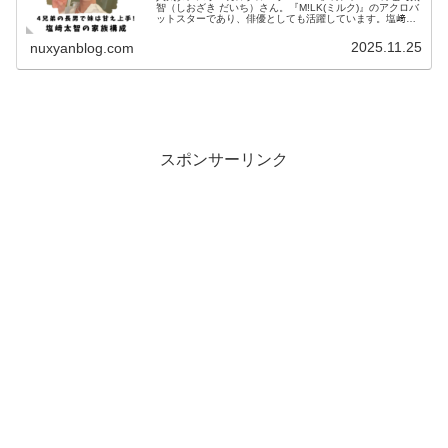
智（しおざき だいち）さん。『M!LK(ミルク)』のアクロバ
ットスターであり、俳優としても活躍しています。塩﨑太
智さんの家族構成について調べてみました。塩﨑太智の家
族構成塩﨑太智のIn...
2025.11.25
nuxyanblog.com
スポンサーリンク