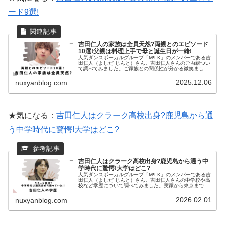
ード9選!
吉田仁人の家族は全員天然?両親とのエピソード
10選!父親は料理上手で母と誕生日が一緒!
人気ダンスボーカルグループ「M!LK」のメンバーである吉
田仁人（よしだ じんと）さん。吉田仁人さんのご両親つい
て調べてみました。ご家族との関係性が分かる微笑ましい
エピソードが沢山ありました！吉田仁人の家族エピソード
10選吉田仁人Instag...
2025.12.06
nuxyanblog.com
★気になる：
吉田仁人はクラーク高校出身?鹿児島から通
う中学時代に驚愕!大学はどこ?
吉田仁人はクラーク高校出身?鹿児島から通う中
学時代に驚愕!大学はどこ?
人気ダンスボーカルグループ「M!LK」のメンバーである吉
田仁人（よしだ じんと）さん。吉田仁人さんの中学校や高
校など学歴について調べてみました。実家から東京まで通
っていた中学時代の驚愕エピソードも分かりました。吉田
仁人の中学校吉田仁人さんの...
2026.02.01
nuxyanblog.com