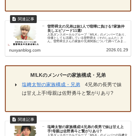
曽野舜太の兄弟は妹1人で喧嘩に負ける?家族仲
良しエピソード11選!
人気ダンスボーカルグループ「M!LK」のメンバーであり、
俳優としても活躍している曽野舜太（そのしゅんた）さ
ん。曽野舜太さんの家族や兄弟関係について調べてみまし
た。兄弟やご両親との微笑ましいエピソードが沢山ありま
した。曽野舜太の家族構成曽野舜...
2026.01.29
nuxyanblog.com
M!LK
のメンバーの家族構成・兄弟
塩﨑太智の家族構成・兄弟
4兄弟の長男で妹
は甘え上手!母親は佐野勇斗と繋がりあり?
塩﨑太智の家族構成!4兄弟の長男で妹は甘え上
手!母親は佐野勇斗と繋がりあり?
人気ダンスボーカルグループ「M!LK」のメンバーの塩﨑太