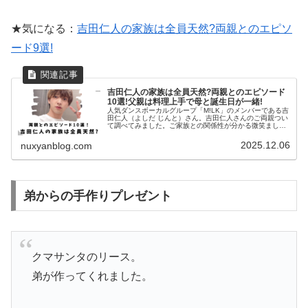
★気になる：
吉田仁人の家族は全員天然?両親とのエピソ
ード9選!
吉田仁人の家族は全員天然?両親とのエピソード
10選!父親は料理上手で母と誕生日が一緒!
人気ダンスボーカルグループ「M!LK」のメンバーである吉
田仁人（よしだ じんと）さん。吉田仁人さんのご両親つい
て調べてみました。ご家族との関係性が分かる微笑ましい
エピソードが沢山ありました！吉田仁人の家族エピソード
10選吉田仁人Instag...
2025.12.06
nuxyanblog.com
弟からの手作りプレゼント
クマサンタのリース。
弟が作ってくれました。