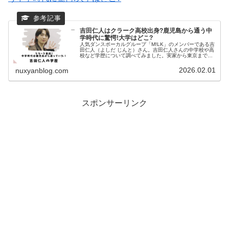
吉田仁人はクラーク高校出身?鹿児島から通う中
学時代に驚愕!大学はどこ?
人気ダンスボーカルグループ「M!LK」のメンバーである吉
田仁人（よしだ じんと）さん。吉田仁人さんの中学校や高
校など学歴について調べてみました。実家から東京まで通
っていた中学時代の驚愕エピソードも分かりました。吉田
仁人の中学校吉田仁人さんの...
2026.02.01
nuxyanblog.com
スポンサーリンク