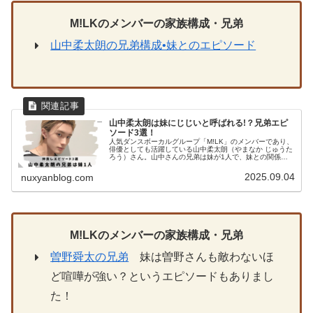
M!LK
のメンバーの家族構成・兄弟
山中柔太朗の兄弟構成•妹とのエピソード
山中柔太朗は妹にじじいと呼ばれる!？兄弟エピ
ソード3選！
人気ダンスボーカルグループ「M!LK」のメンバーであり、
俳優としても活躍している山中柔太朗（やまなか じゅうた
ろう）さん。山中さんの兄弟は妹が1人で、妹との関係性
が分かるエピソードをまとめてみました。クールな妹と、
そんな妹思いな山中さんの像...
2025.09.04
nuxyanblog.com
M!LK
のメンバーの家族構成・兄弟
曽野舜太の兄弟
妹は曽野さんも敵わないほ
ど喧嘩が強い？というエピソードもありまし
た！