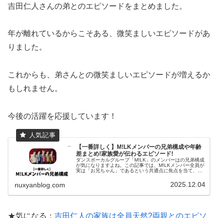
吉田仁人さんの弟とのエピソードをまとめました。
年が離れているからこそある、微笑ましいエピソードがあ
りました。
これからも、弟さんとの微笑ましいエピソードが増えるか
もしれません。
今後の活躍を応援しています！
【一番詳しく】M!LKメンバーの兄弟構成や年齢
差まとめ!家族愛が伝わるエピソード!
ダンスボーカルグループ「M!LK」のメンバーはの兄弟構成
が気になりますよね。この記事では、M!LKメンバー全員が
実は「お兄ちゃん」であるという共通点に焦点を当て、
M!LKメンバーの兄弟構成や年齢差、そして家族との心温ま
るエピソードを徹底的に...
2025.12.04
nuxyanblog.com
★気になる：
吉田仁人の家族は全員天然?両親とのエピソ