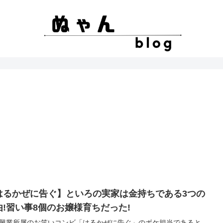
はるかぜに告ぐ】といろの実家は金持ちである3つの
由!習い事8個のお嬢様育ちだった!
興業所属のお笑いコンビ「はるかぜに告ぐ」のボケ担当であると