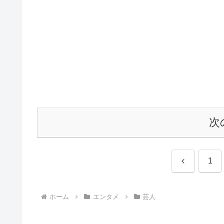
次
前
1
へ
ホーム
エンタメ
芸人