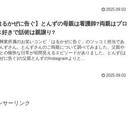
2025.09.03
はるかぜに告ぐ】とんずの母親は看護師?両親はプロ
ス好きで話術は親譲り?
興業所属のお笑いコンビ「はるかぜに告ぐ」のツッコミ担当であ
んずさん。とんずさんのご両親について調べてみました。父親や
との愉快な日常が垣間見えるエピソードがありました。とんず(は
ぜに告ぐ)の父親とんずのInstagramよりと...
2025.09.03
ンサーリンク