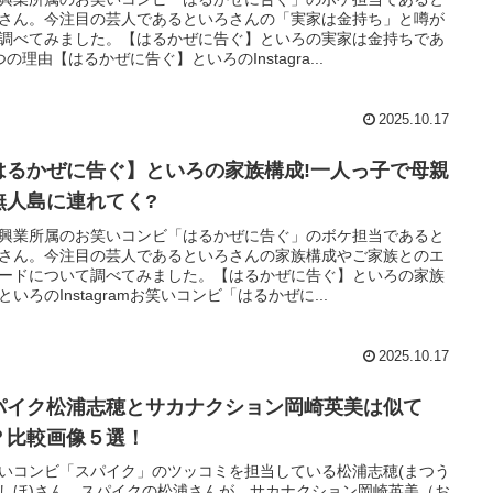
さん。今注目の芸人であるといろさんの「実家は金持ち」と噂が
調べてみました。【はるかぜに告ぐ】といろの実家は金持ちであ
つの理由【はるかぜに告ぐ】といろのInstagra...
2025.10.17
はるかぜに告ぐ】といろの家族構成!一人っ子で母親
無人島に連れてく?
興業所属のお笑いコンビ「はるかぜに告ぐ」のボケ担当であると
さん。今注目の芸人であるといろさんの家族構成やご家族とのエ
ードについて調べてみました。【はるかぜに告ぐ】といろの家族
といろのInstagramお笑いコンビ「はるかぜに...
2025.10.17
パイク松浦志穂とサカナクション岡崎英美は似て
？比較画像５選！
いコンビ「スパイク」のツッコミを担当している松浦志穂(まつう
しほ)さん。スパイクの松浦さんが、サカナクション岡崎英美（お