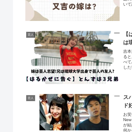
いて
【
芸人
は
吉本
ると
べて
した
ス
芸人
ド
お笑
Ne
が結
何か