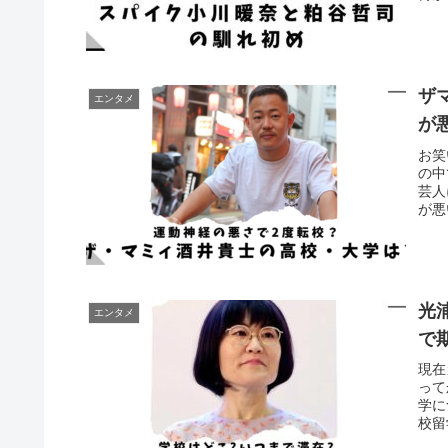
ザ
エンタメ
が
お笑
の中
芸人
が悪
光
エンタメ
で
現在
って
学に
校留