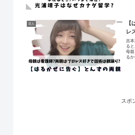
【
芸人
レ
吉本
ると
母親
るか
スポ