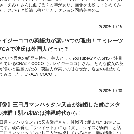
き えみ）さんに似てる？と噂があり、画像を比較しまとめてみ
た。スパイク松浦志穂とサカナクション岡崎英美の...
2025.10.15
レイジーココの英語力が凄い5つの理由！エミレーツ
空CAで彼氏は外国人だった？
Aという異色の経歴を持ち、芸人としてYouTubeなどのSNSで注目
めているCRAZY COCO（クレイジーココ）さん。そんな彼女の英
が凄いと話題のため、英語力が高いのはなぜか、過去の経歴から
てみました。CRAZY COCO...
2025.10.08
画像】三日月マンハッタン又吉が結婚した嫁はスタ
ル抜群！馴れ初めは沖縄時代から！
日月マンハッタン」は又吉隆行さん、仲嶺巧で組まれたお笑いコ
です。朝の番組「ラヴィット」にも出演し、クイズが面白いと話
三日月マンハッタンのお二人は結婚しているのか、妻の情報につ