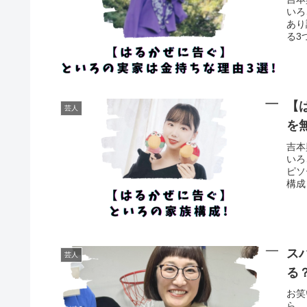
いろ
あり
る3
【
芸人
を
吉本
いろ
ピソ
構成
ス
芸人
る
お笑
ら 