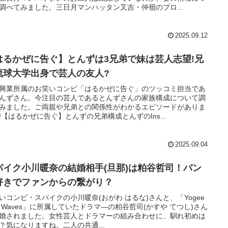
調べてみました。三日月マンハッタン又吉・仲嶺のプロ...
2025.09.12
はるかぜに告ぐ】とんずは3兄弟で妹は芸人志望!兄
琉球大学出身で芸人の友人?
興業所属のお笑いコンビ「はるかぜに告ぐ」のツッコミ担当であ
んずさん。今注目の芸人であるとんずさんの家族構成について調
みました。ご両親や兄弟との関係性がわかるエピソードがありま
!【はるかぜに告ぐ】とんずの兄弟構成とんずのIns...
2025.09.04
パイク小川暖奈の結婚相手(旦那)は粕谷哲司！バン
好きでファンからの繋がり？
いコンビ・スパイクの小川暖奈(おがわ はるな)さんと、「Yogee
w Waves」に所属していたドラマ―の粕谷哲司(かすや てつし)さん
婚されました。女性芸人とドラマーの組み合わせに、馴れ初めは
？気になりますね。二人の共通...