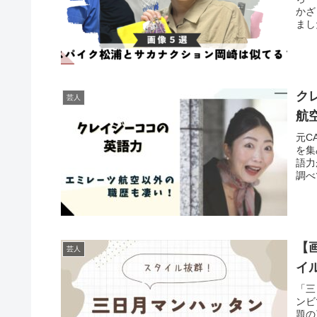
かざ
まし
ク
芸人
航
元C
を集
語力
調べ
【
芸人
イ
「三
ンビ
題の