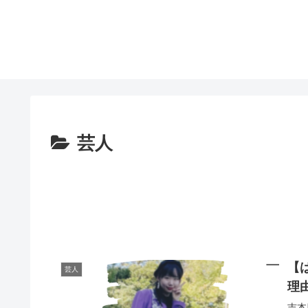
芸人
【
芸人
理
吉本