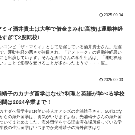
2025.09.04
マミィ酒井貴士は大学で借金まみれ!高校は運動神経
悪すぎて2度転校!
いコンビ「ザ・マミィ」として活躍している酒井貴士さん。活躍
で、運動神経の悪さが注目され、「アメトーク」の運動神経悪い
にも出演しています。そんな酒井さんの学生生活は、「運動神経
い」ことで影響を受けることが多かったようで・・・運...
2025.09.03
浦靖子のカナダ留学はなぜ?料理と英語が学べる学校
期間は2024卒業まで！
カナダへ留学中のお笑い芸人オアシズの光浦靖子さん。50代にな
からの海外留学は、勇気がいりますよね。光浦靖子さんの海外留
ついてまとめました。海外留学をする理由滞在場所通っている学
学後の生活留学はいつまでか光浦靖子の海外留学はな...