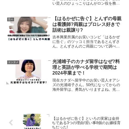
い芸人のひょっこりはんがロン役を務め
ることが決まりました。意外な抜擢に驚
いた方も多いのではないでしょうか。そ
の理由について探りつつまとめてみまし
【はるかぜに告ぐ】とんずの母親
芸人
た。ひょっこりはんがロン役...
は看護師?両親はプロレス好きで
話術は親譲り?
吉本興業所属のお笑いコンビ「はるかぜ
に告ぐ」のツッコミ担当であるとんずさ
ん。とんずさんのご両親について調べて
みました。父親や母親との愉快な日常が
垣間見えるエピソードがありました。と
んず(はるかぜに告ぐ)の父親とんずの
光浦靖子のカナダ留学はなぜ?料
エンタメ
Instagramよりと...
理と英語が学べる学校で期間は
2024卒業まで！
現在カナダへ留学中のお笑い芸人オアシ
ズの光浦靖子さん。50代になってからの
海外留学は、勇気がいりますよね。光浦
靖子さんの海外留学についてまとめまし
た。海外留学をする理由滞在場所通って
いる学校留学後の生活留学はいつまでか
光浦靖子の海外留学はな...
【はるかぜに告ぐ】といろの実家は金持
ちである3つの理由!習い事8個のお嬢様育
ちだった!