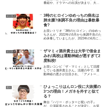
番組や、ドラマへの出演が決まり、大活
躍中の森本晋太郎さんは結婚しているの
か、彼女はいるのか等について気になり
調べてみました。
3時のヒロインゆめっちの病名は
エンタメ
肺水腫?体調不良の理由は暴飲暴
食?
お笑いトリオ「3時のヒロイン」のゆめっ
ちさんが、2022年の5月から体調不良のた
め休養していましたが、2023年の6月に回
復を発表しています。1年以上休養してお
り、「体調は大丈夫か？」「何があった
んだろう」と多くの方が心配していまし
ザマミィ酒井貴士は大学で借金ま
エンタメ
た。休養...
みれ!高校は運動神経が悪すぎて2
度転校!
お笑いコンビ「ザ・マミィ」として活躍
している酒井貴士さん。活躍の中で、運
動神経の悪さが注目され、「アメトー
ク」の運動神経悪い芸人にも出演してい
ます。そんな酒井さんの学生生活は、
「運動神経が悪い」ことで影響を受ける
ひょっこりはんロン役に大抜擢の
芸人
ことが多かったようで・・・運...
3つの理由！メガネを外すと似て
る？
舞台『ハリー・ポッターと呪いの子』
が、公演延長されることが決定し、お笑