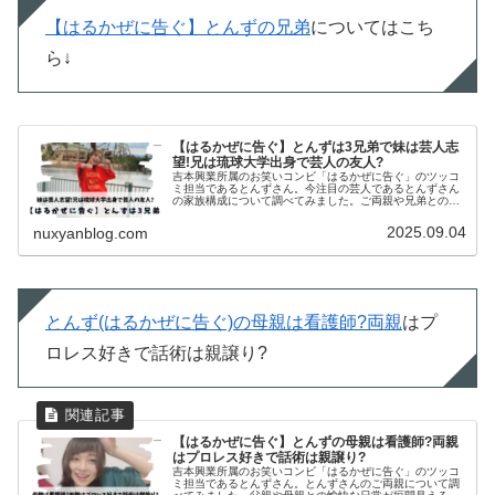
【はるかぜに告ぐ】とんずの兄弟
についてはこち
ら↓
【はるかぜに告ぐ】とんずは3兄弟で妹は芸人志
望!兄は琉球大学出身で芸人の友人?
吉本興業所属のお笑いコンビ「はるかぜに告ぐ」のツッコ
ミ担当であるとんずさん。今注目の芸人であるとんずさん
の家族構成について調べてみました。ご両親や兄弟との関
係性がわかるエピソードがありました!【はるかぜに告ぐ】
とんずの兄弟構成とんずのIns...
2025.09.04
nuxyanblog.com
とんず(はるかぜに告ぐ)の母親は看護師?両親
はプ
ロレス好きで話術は親譲り?
【はるかぜに告ぐ】とんずの母親は看護師?両親
はプロレス好きで話術は親譲り?
吉本興業所属のお笑いコンビ「はるかぜに告ぐ」のツッコ
ミ担当であるとんずさん。とんずさんのご両親について調