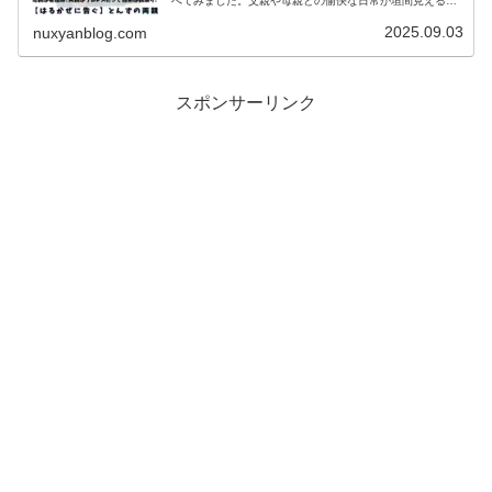
べてみました。父親や母親との愉快な日常が垣間見えるエ
ピソードがありました。とんず(はるかぜに告ぐ)の父親と
んずのInstagramよりと...
2025.09.03
nuxyanblog.com
スポンサーリンク