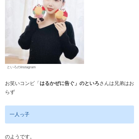
といろのInstagram
お笑いコンビ「
はるかぜに告ぐ」のといろ
さんは兄弟はお
らず
一人っ子
のようです。