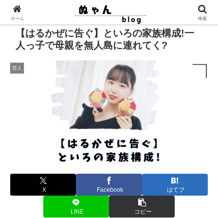
ホーム
検索
【はるかぜに告ぐ】といろの家族構成!一
人っ子で母親を無人島に連れてく?
芸人
X
Facebook
はてブ
LINE
コピー