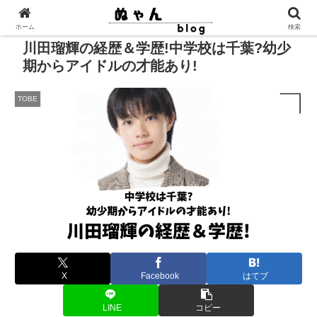
ホーム
検索
川田瑠輝の経歴＆学歴!中学校は千葉?幼少
期からアイドルの才能あり!
TOBE
X
Facebook
はてブ
LINE
コピー