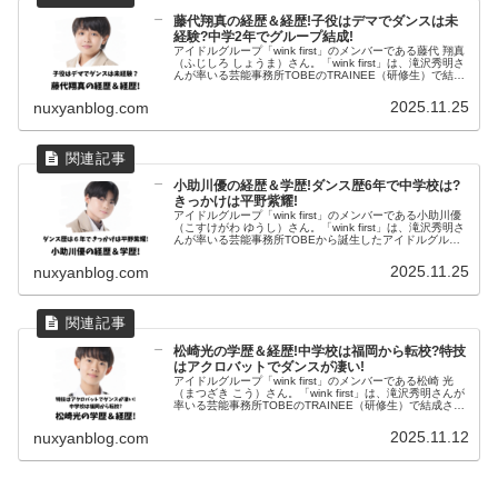
藤代翔真の経歴＆経歴!子役はデマでダンスは未
経験?中学2年でグループ結成!
アイドルグループ「wink first」のメンバーである藤代 翔真
（ふじしろ しょうま）さん。「wink first」は、滝沢秀明さ
んが率いる芸能事務所TOBEのTRAINEE（研修生）で結成
されました。藤代 翔真さんの経歴や通っている学校...
2025.11.25
nuxyanblog.com
小助川優の経歴＆学歴!ダンス歴6年で中学校は?
きっかけは平野紫耀!
アイドルグループ「wink first」のメンバーである小助川優
（こすけがわ ゆうし）さん。「wink first」は、滝沢秀明さ
んが率いる芸能事務所TOBEから誕生したアイドルグルー
プです。小助川優さんの経歴や通っている学校、エピソー
ドに...
2025.11.25
nuxyanblog.com
松崎光の学歴＆経歴!中学校は福岡から転校?特技
はアクロバットでダンスが凄い!
アイドルグループ「wink first」のメンバーである松崎 光
（まつざき こう）さん。「wink first」は、滝沢秀明さんが
率いる芸能事務所TOBEのTRAINEE（研修生）で結成され
ました。松崎 光さんの経歴や通っている学校、エピソ...
2025.11.12
nuxyanblog.com