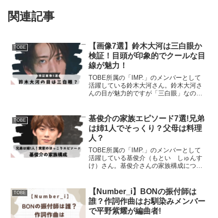
関連記事
【画像7選】鈴木大河は三白眼か
TOBE
検証！目頭が印象的でクールな目
線が魅力！
TOBE所属の「IMP.」のメンバーとして
活躍している鈴木大河さん。鈴木大河さ
んの目が魅力的ですが「三白眼」なの
か？鈴木大河さんの画像を検証してみま
した。鈴木大河くんは三白眼だね！— ち
ゃんふー🍊 (@Topaz_1101_KSN) Nov...
基俊介の家族エピソード7選!兄弟
TOBE
は姉1人でそっくり？父母は料理
人？
TOBE所属の「IMP.」のメンバーとして
活躍している基俊介（もとい しゅんす
け）さん。基俊介さんの家族構成につい
て気になりますね。基俊介さんのご兄弟
や家族とのエピソードについてまとめま
した。ご家族とのエピソードから、基さ
【Number_i】BONの振付師は
TOBE
んが家族を大切にし...
誰？作詞作曲はお馴染みメンバー
で平野紫耀が編曲者!