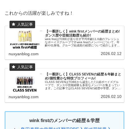
これからの活躍が楽しみですね！
【一番詳しく】wink firstメンバーの経歴まとめ!
ダンス歴や芸能活動歴も紹介!
wink firstはTOBEが送り出す平均年齢11.6歳のフレッシュ
なボーイズグループですwink firstのメンバーについて、年
齢や出身地、グループ結成前の経歴について紹介します。
これから大注目の彼らの魅力を深掘りしますwink fi...
2026.02.12
nuxyanblog.com
【一番詳しく】CLASS SEVENの経歴＆年齢まと
め!個性豊かな特技プロフィール!
CLASS SEVENはTOBEから誕生した7人組ボーイズグル
ープで、ダンスや芸能経験も多彩なメンバーが集まってい
ます。この記事ではCLASS SEVENの経歴や学歴、ダンス
歴や憧れの人、個々のプロフィールまで詳しく解説しま
す。CLASS ...
2026.02.10
nuxyanblog.com
wink firstのメンバーの経歴＆学歴