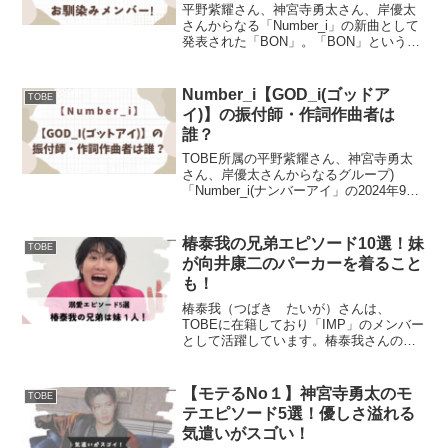
平野紫耀さん、神宮寺勇太さん、岸優太
さんからなる「Number_i」の新曲として
発表された「BON」。「BON」という曲
の振付師は誰か、作詞作曲は誰かや
「Number_i」との関係についても調べて
みました。【Number_i】BONってどん...
Number_i【GOD_i(ゴッドア
TOBE
イ)】の振付師・作詞作曲者は
誰？
TOBE所属の平野紫耀さん、神宮寺勇太
さん、岸優太さんからなるグループ)
「Number_i(ナンバーアイ」の2024年9月
に発売されるアルバムリード曲として発
表されたGOD_i(ゴッドアイ)。「GOD_i」
という曲の振付師は誰か、作詞作曲は...
椿泰我の兄弟エピソード10選！妹
TOBE
が向井康二のパーカーを着ること
も！
椿泰我（つばき たいが）さんは、
TOBEに在籍しており「IMP」のメンバー
として活躍しています。椿泰我さんのご
家族とはどのような関係なのでしょう
か。兄弟とのエピソードや、現在も実家
暮らしなのか気になる点についてまとめ
【モテるNo１】神宮寺勇太のモ
TOBE
ました。兄弟を思うあまり...
テエピソード5選！優しさ溢れる
気遣いがスゴい！