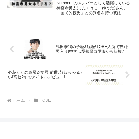
Number_iのメンバーとして活躍している
神宮寺勇太(じんぐうじ ゆうた)さん。
「国民的彼氏」との異名を持つ彼は、メ
ンバーから「モテる」人として名前が挙
げられることが多数あります。そんな彼
が「モテる」といわれる理由についてま
とめてみました...
島田泰我の学歴&経歴!TOBE入所で芸能
界入り!中学は愛知県西尾市から転校?
心花りりの経歴＆学歴!前世時代がかわい
い!高校2年でアイドルデビュー!
ホーム
TOBE