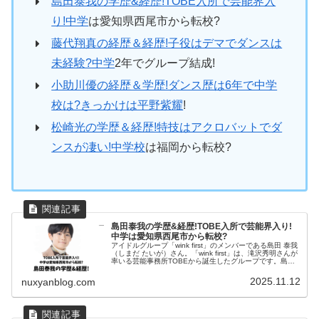
島田泰我の学歴&経歴!TOBE入所で芸能界入
り!中学
は愛知県西尾市から転校?
藤代翔真の経歴＆経歴!子役はデマでダンスは
未経験?中学
2年でグループ結成!
小助川優の経歴＆学歴!ダンス歴は6年で中学
校は?きっかけは平野紫耀
!
松崎光の学歴＆経歴!特技はアクロバットでダ
ンスが凄い!中学校
は福岡から転校?
島田泰我の学歴&経歴!TOBE入所で芸能界入り!
中学は愛知県西尾市から転校?
アイドルグループ「wink first」のメンバーである島田 泰我
（しまだ たいが）さん。「wink first」は、滝沢秀明さんが
率いる芸能事務所TOBEから誕生したグループです。島田
泰我（しまだ たいが）さんの経歴や通っている学校、エ...
2025.11.12
nuxyanblog.com