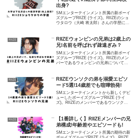
出身?
SMエンターテインメント所属の新ボーイ
ズグループRIIZE (ライズ)。RIIZEのショ
ウタロウ（大崎 将太郎）さんの学歴につ
いて調べました。大学に通っていたこと
大学の学部日本を離れる時のエピソード
通っていた高校についても分かりまし
RIIZEウォンビンの兄弟は2歳上の
RIIZE
た！RI...
兄!名前を呼ばれず疎遠ぎみ？
SMエンターテインメント所属の新ボーイ
ズグループRIIZE (ライズ)。RIIZEのメン
バーであるウォンビンの兄弟についてま
とめてみました。お兄さんとの関係性が
分かるエピソードもありました！RIIZEウ
ォンビンの家族構成RIIZE公式Xより...
RIIZEウンソクの弟を溺愛エピソ
RIIZE
ード5選!14歳差でも喧嘩勃発!
SMエンターテインメントから新しくデビ
ューしたボーイズグループRIIZE (ライ
ズ)。RIIZEのメンバーであるウンソクの
兄弟についてまとめました。年離れた弟
との微笑ましいエピソードがありまし
た、RIIZEウンソクの家族構成@riize O...
【1番詳しく】RIIZEメンバーの兄
RIIZE
弟構成!年齢差やエピソードも!
SMエンターテインメント所属の期待の新
ボーイズグループRIIZE (ライズ)。RIIZE