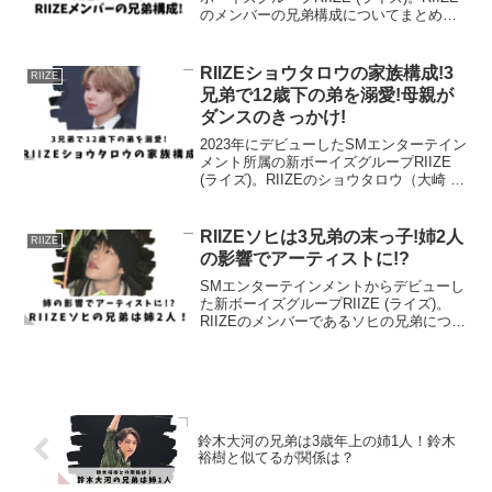
のメンバーの兄弟構成についてまとめま
した。RIIZEメンバーの兄弟構成の特徴
や、それぞれの兄弟とのエピソードを記
載しています！RIIZEメンバーの兄弟構...
RIIZEショウタロウの家族構成!3
RIIZE
兄弟で12歳下の弟を溺愛!母親が
ダンスのきっかけ!
2023年にデビューしたSMエンターテイン
メント所属の新ボーイズグループRIIZE
(ライズ)。RIIZEのショウタロウ（大崎 将
太郎）さんは、唯一の日本人メンバーと
してグループの中でも特に注目されてい
ます。ショウタロウさんの父親、母親や
RIIZEソヒは3兄弟の末っ子!姉2人
RIIZE
兄...
の影響でアーティストに!?
SMエンターテインメントからデビューし
た新ボーイズグループRIIZE (ライズ)。
RIIZEのメンバーであるソヒの兄弟につい
てまとめました。姉がいる女性が多い家
庭で可愛がられて育ったことが分かるエ
ピソードがありました！RIIZEソヒの家族
構...
鈴木大河の兄弟は3歳年上の姉1人！鈴木
裕樹と似てるが関係は？