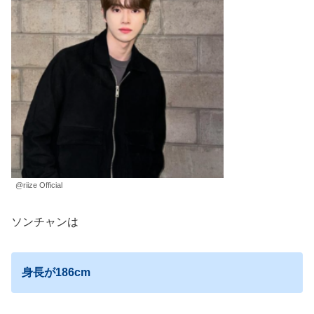
@riize Official
ソンチャンは
身長が186cm