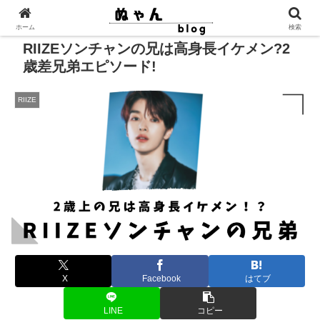
ホーム
検索
RIIZEソンチャンの兄は高身長イケメン?2
歳差兄弟エピソード!
RIIZE
X
Facebook
はてブ
LINE
コピー