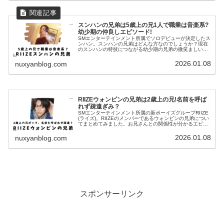
スンハンの兄弟は5歳上の兄1人で職業は音楽系?
幼少期の仲良しエピソード!
SMエンターテインメント所属でソロデビューが決定したス
ンハン。スンハンの兄弟はどんな方なのでしょうか？現在
のスンハンの特技につながる幼少期の兄弟の微笑ましいエ
ピソードもありました！RIIZEスンハンの家族構成RIIZEの
公式SNSより父親母...
2026.01.08
nuxyanblog.com
RIIZEウォンビンの兄弟は2歳上の兄!名前を呼ば
れず疎遠ぎみ？
SMエンターテインメント所属の新ボーイズグループRIIZE
(ライズ)。RIIZEのメンバーであるウォンビンの兄弟につい
てまとめてみました。お兄さんとの関係性が分かるエピソ
ードもありました！RIIZEウォンビンの家族構成RIIZE公式
Xより...
2026.01.08
nuxyanblog.com
スポンサーリンク