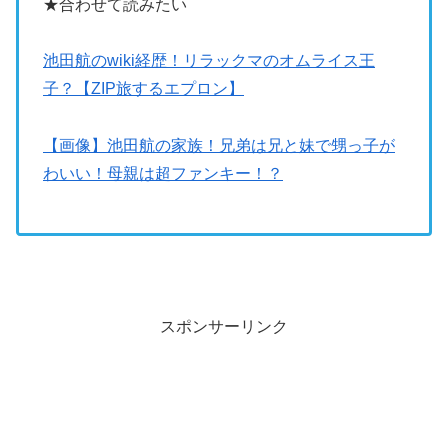
★合わせて読みたい
池田航のwiki経歴！リラックマのオムライス王
子？【ZIP旅するエプロン】
【画像】池田航の家族！兄弟は兄と妹で甥っ子が
わいい！母親は超ファンキー！？
スポンサーリンク