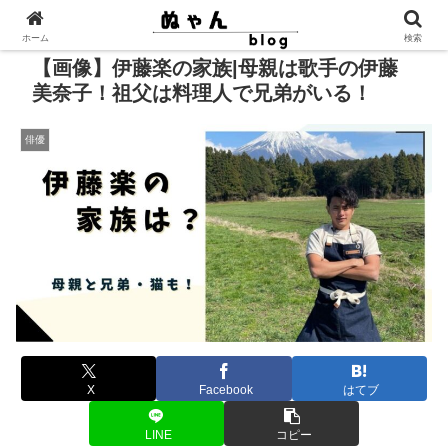
ホーム
検索
【画像】伊藤楽の家族|母親は歌手の伊藤
美奈子！祖父は料理人で兄弟がいる！
俳優
X
Facebook
はてブ
LINE
コピー