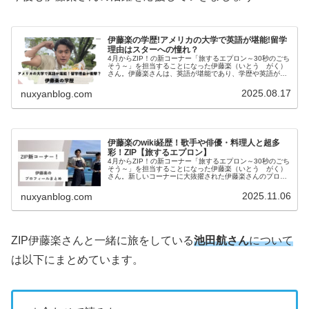
伊藤楽の学歴!アメリカの大学で英語が堪能!留学
理由はスターへの憧れ？
4月からZIP！の新コーナー「旅するエプロン～30秒のごち
そう～」を担当することになった伊藤楽（いとう がく）
さん。伊藤楽さんは、英語が堪能であり、学歴や英語が堪
能な理由について調べてみました。伊藤楽のwiki経歴！歌
手や俳優・料理人と超多...
2025.08.17
nuxyanblog.com
伊藤楽のwiki経歴！歌手や俳優・料理人と超多
彩！ZIP【旅するエプロン】
4月からZIP！の新コーナー「旅するエプロン～30秒のごち
そう～」を担当することになった伊藤楽（いとう がく）
さん。新しいコーナーに大抜擢された伊藤楽さんのプロフ
ィールについてまとめてみました。ZIP！「旅するエプロ
ン」にレギュラー出演！Z...
2025.11.06
nuxyanblog.com
ZIP伊藤楽さんと一緒に旅をしている
池田航さん
について
は以下にまとめています。