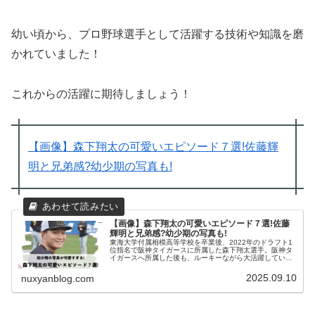
幼い頃から、プロ野球選手として活躍する技術や知識を磨
かれていました！
これからの活躍に期待しましょう！
【画像】森下翔太の可愛いエピソード７選!佐藤輝
明と兄弟感?幼少期の写真も!
【画像】森下翔太の可愛いエピソード７選!佐藤
輝明と兄弟感?幼少期の写真も!
東海大学付属相模高等学校を卒業後、2022年のドラフト1
位指名で阪神タイガースに所属した森下翔太選手。阪神タ
イガースへ所属した後も、ルーキーながら大活躍していま
す。そんな森下翔太選手は、イケメンで甘いルックスでも
人気を集めています。また、ビ...
2025.09.10
nuxyanblog.com