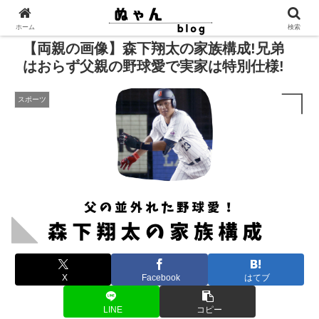
ホーム
検索
【両親の画像】森下翔太の家族構成!兄弟
はおらず父親の野球愛で実家は特別仕様!
スポーツ
X
Facebook
はてブ
LINE
コピー