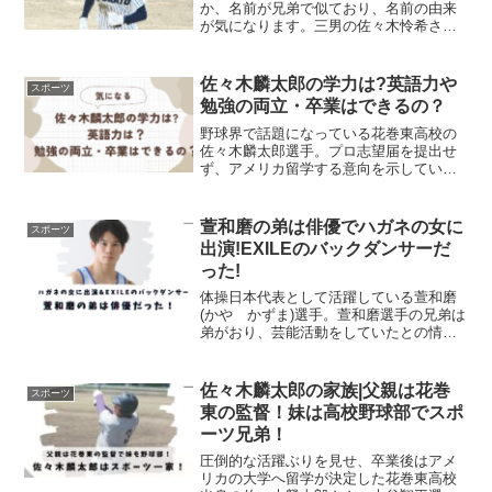
か、名前が兄弟で似ており、名前の由来
が気になります。三男の佐々木怜希さん
の情報について気になるポイントを記載
しました。大船渡高校の内野手で活躍
中！
佐々木麟太郎の学力は?英語力や
スポーツ
勉強の両立・卒業はできるの？
野球界で話題になっている花巻東高校の
佐々木麟太郎選手。プロ志望届を提出せ
ず、アメリカ留学する意向を示していま
したが、なんと米スタンフォード大学に
進学することが決定しました！そこで気
になる佐々木麟太郎選手の学力や英語力
萱和磨の弟は俳優でハガネの女に
スポーツ
について調査しました。佐...
出演!EXILEのバックダンサーだ
った!
体操日本代表として活躍している萱和磨
(かや かずま)選手。萱和磨選手の兄弟は
弟がおり、芸能活動をしていたとの情報
があり調べてみました！萱和磨の弟は萱
翔悟ブルーベアハウスのブログより体操
日本代表の萱和磨さんの弟は萱翔悟(か
佐々木麟太郎の家族|父親は花巻
スポーツ
や しょうご)さんと...
東の監督！妹は高校野球部でスポ
ーツ兄弟！
圧倒的な活躍ぶりを見せ、卒業後はアメ
リカの大学へ留学が決定した花巻東高校