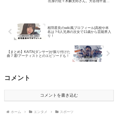
出身の佐々木麟太郎さん。大谷翔平選手
や、菊池雄星選手、佐々木朗希に次いで
岩手県からの発掘された新たな怪物とも
呼ばれています。そんな今大注目の佐々
木麟太郎さんの家族につい...
相羽星良のwiki風プロフィール|高校や本
名は？6人兄弟の次女で11歳から芸能界入
り！
【まとめ】KAITA(ダンサー)が振り付けた
曲７選!アーティストとのエピソードも！
コメント
コメントを書き込む
ホーム
エンタメ
スポーツ