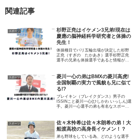
関連記事
杉野正尭はイケメン3兄弟!現在は
スポーツ
慶應の脳神経科学研究者と体操の
先生！
体操種目でパリ五輪出場が決定した杉野
正尭（すぎの たかあき）選手杉野正尭
選手の兄弟も体操選手であると情報があ
り調べてみました。ご兄弟の活躍につい
ても分かりました！杉野正尭は3兄弟徳洲
会グループHPより長男(史尭)次男(広尭)三
菱川一心の弟はBMXの菱川高虎!
スポーツ
男(正尭)杉野...
全国制覇の実力で風貌も兄に似て
る!?
ブレイキン（ブレイクダンス）男子の
ISSINこと菱川一心(ひしかわ いっしん)選
手。菱川一心選手の弟も有名なスポーツ
選手と情報があり、調べてみました。兄
弟揃って素晴らしい実力の持ち主でし
た！菱川一心の弟は菱川高虎菱川一心さ
佐々木怜希は佐々木朗希の弟！大
スポーツ
んの弟は、なんとB...
船渡高校の高身長イケメン！？
弟も野球をしている為、どのような選手