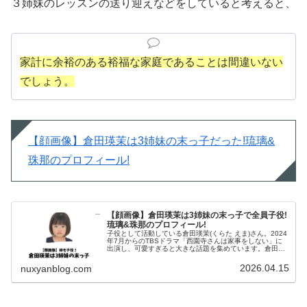
３姉妹のレッスンの送り迎えなどをしていると考えると、
家計に余裕のある裕福な家庭であることは間違いない
でしょう。
【顔画像】倉田瑛茉は3姉妹の末っ子だった!琉璃&
珠那のプロフィール!
【顔画像】倉田瑛茉は3姉妹の末っ子で全員子役!
琉璃&珠那のプロフィール!
子役として活動している倉田瑛茉(くらた えま)さん。2024
年7月からのTBSドラマ「西園寺さんは家事をしない」に
出演し、可愛すぎると大きな話題を集めています。倉田瑛
茉さんはなんと3姉妹の末っ子との情報がありお姉さんに
ついて調べてみました。...
2026.04.15
nuxyanblog.com