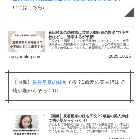
いてはこちら↓
倉田瑛茉の幼稚園は芸能人御用達の超名門?小学
校はどこに進学するが予想!
子役として活動している倉田瑛茉(くらた えま)さん。倉田
瑛茉さんは幼稚園の年長さんであり、どこの幼稚園に通っ
ているのか気になりますね。倉田瑛茉さんの幼稚園につい
て調べてみました。倉田瑛茉は幼稚園生スマイルモンキー
HPより倉田瑛茉さんの年齢は...
2025.10.25
nuxyanblog.com
【画像】
泉谷星奈の妹
も子役？2歳差の美人姉妹で
幼少期からそっくり!
【画像】泉谷星奈の妹も子役？2歳差の美人姉妹
で幼少期からそっくり!
子役として多数の作品に出演している泉谷星奈（いずたに
らな）さん。大活躍中の泉谷星奈さんには兄弟がいるのか
気になり調べてみました。ご兄弟の情報や、自宅での泉谷
星奈さんさんの可愛らしいエピソードがありました！泉谷
星奈の妹泉谷星奈のInstagr...