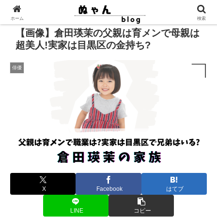
ホーム
検索
【画像】倉田瑛茉の父親は育メンで母親は
超美人!実家は目黒区の金持ち?
俳優
X
Facebook
はてブ
LINE
コピー