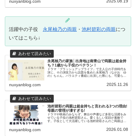
2025.08.19
nuxyanblog.com
活躍中の子役
永尾柚乃の両親
・
池村碧彩の両親
につ
いてはこちら↓
永尾柚乃の家族│出身地は南青山で両親は超金持
ち？1歳から子役のベテラン！
ドラマ「ブラッシュアップライフ」で主人公の子供時代を
演じ、その演技力から話題を集めた永尾柚乃（ながお ゆ
の）ちゃん。バラエティ番組に出演した際にも、可愛らし
く、大人びた振る舞いで和ませてくれています。ドラマ、
バラエティーともに活躍している永...
2025.11.26
nuxyanblog.com
池村碧彩の両親は超金持ちと言われる3つの理由!
母親の管理が凄すぎる!
ドラマや映画のみならず、舞台や声優など多彩な活躍をみ
せている子役の池村碧彩さん。愛くるしい笑顔が素敵で
す。子役として大活躍している池村碧彩さんのご両親はど
のような方か気になり調べてみました。両親はお金持ちと
思われるエピソードがありまとめてい...
2026.01.08
nuxyanblog.com