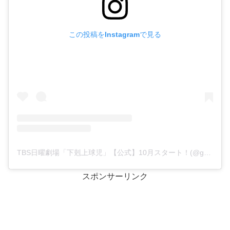
この投稿をInstagramで見る
TBS日曜劇場「下剋上球児」【公式】10月スタート！(@gekokujo_kyuji)がシェアした投稿
スポンサーリンク