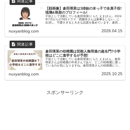
【顔画像】倉田瑛茉は3姉妹の末っ子で全員子役!
琉璃&珠那のプロフィール!
子役として活動している倉田瑛茉(くらた えま)さん。2024
年7月からのTBSドラマ「西園寺さんは家事をしない」に
出演し、可愛すぎると大きな話題を集めています。倉田瑛
茉さんはなんと3姉妹の末っ子との情報がありお姉さんに
ついて調べてみました。...
2026.04.15
nuxyanblog.com
倉田瑛茉の幼稚園は芸能人御用達の超名門?小学
校はどこに進学するが予想!
子役として活動している倉田瑛茉(くらた えま)さん。倉田
瑛茉さんは幼稚園の年長さんであり、どこの幼稚園に通っ
ているのか気になりますね。倉田瑛茉さんの幼稚園につい
て調べてみました。倉田瑛茉は幼稚園生スマイルモンキー
HPより倉田瑛茉さんの年齢は...
2025.10.25
nuxyanblog.com
スポンサーリンク