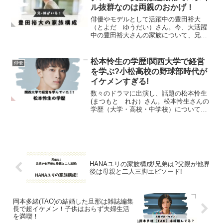
ル抜群なのは両親のおかげ！
俳優やモデルとして活躍中の豊田裕大
（とよだ ゆうだい）さん。今、大活躍
中の豊田裕大さんの家族について、兄弟
はいるのかを調べてみました。豊田裕大
のプロフィール生年月日1999年4月10日
身長179㎝血液型A型出身神奈川県職業俳
松本怜生の学歴!関西大学で経営
俳優
優・モデル（メン...
を学ぶ?小松高校の野球部時代が
イケメンすぎる!
数々のドラマに出演し、話題の松本怜生
(まつもと れお）さん。松本怜生さんの
学歴（大学・高校・中学校）についてま
とめました。大学で学んでいる分野大学
時代のアルバイト野球一筋だった高校時
代について分かりました！松本怜生のプ
ロフィール生年月日 2...
HANAユリの家族構成!兄弟は?父親が他界
後は母親と二人三脚エピソード!
岡本多緒(TAO)の結婚した旦那は雑誌編集
長で超イケメン！子供はおらず夫婦生活
を満喫！