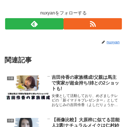
nuxyanをフォローする
nuxyan
関連記事
吉田伶香の家族構成!父親は馬主
俳優
で実家が超金持ち!姉との2ショッ
トも!
女優として活動しており、めざましテレ
ビの「新イマドキプレゼンター」として
おなじみの吉田伶香（よしだりょうか）
さん。吉田伶香さんのご家族や兄弟につ
いて調べてみました。父親は馬主である
こと実家は超金持ち家族・兄弟構成姉と
【画像比較】大原梓に似てる芸能
俳優
の2ショット画像などが分...
人3選!ナチュラルメイクは仁村紗