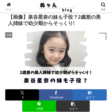
ホーム
検索
【画像】泉谷星奈の妹も子役？2歳差の美
人姉妹で幼少期からそっくり!
俳優
X
Facebook
はてブ
LINE
コピー