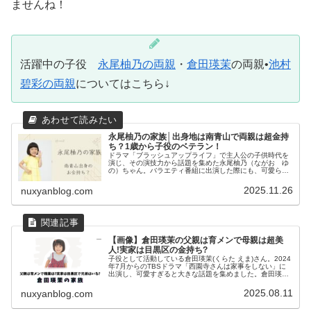
ませんね！
活躍中の子役
永尾柚乃の両親
・
倉田瑛茉
の両親•
池村
碧彩の両親
についてはこちら↓
永尾柚乃の家族│出身地は南青山で両親は超金持
ち？1歳から子役のベテラン！
ドラマ「ブラッシュアップライフ」で主人公の子供時代を
演じ、その演技力から話題を集めた永尾柚乃（ながお ゆ
の）ちゃん。バラエティ番組に出演した際にも、可愛らし
く、大人びた振る舞いで和ませてくれています。ドラマ、
バラエティーともに活躍している永...
2025.11.26
nuxyanblog.com
【画像】倉田瑛茉の父親は育メンで母親は超美
人!実家は目黒区の金持ち?
子役として活動している倉田瑛茉(くらた えま)さん。2024
年7月からのTBSドラマ「西園寺さんは家事をしない」に
出演し、可愛すぎると大きな話題を集めました。倉田瑛茉
さんの両親はどのような方なのか気になりますね。ご両親
について調べてみました...
2025.08.11
nuxyanblog.com