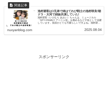
池村碧彩は3兄弟で姉はてれび戦士の池村咲良!朝
ドラ・大河で姉妹共演していた!
池村碧彩（いけむら あおい）ちゃんは、ミュージカル
「SPY×FAMILY アーニャ役」を務めるなど子役として活躍
しています。笑顔がとても可愛らしいですよね。池村碧彩
ちゃんには姉がいて、なんと子役として活動しているそう
です！池村碧彩ちゃんの兄...
2025.08.04
nuxyanblog.com
スポンサーリンク