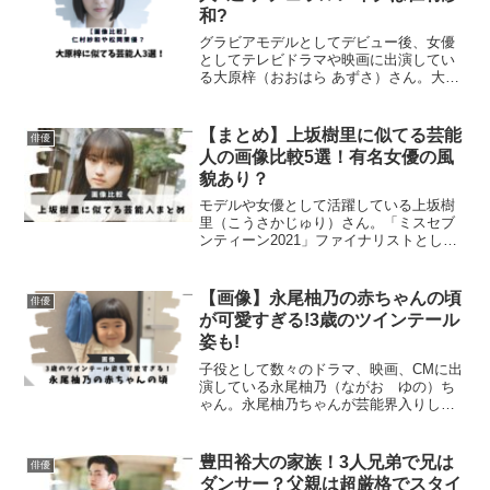
和?
グラビアモデルとしてデビュー後、女優
としてテレビドラマや映画に出演してい
る大原梓（おおはら あずさ）さん。大原
梓さんに似ている芸能人についてまとめ
ました。大原梓に似てる芸能人3選大原梓
さんに似ている芸能人についてまとめま
【まとめ】上坂樹里に似てる芸能
俳優
した。仁村紗和田辺桃...
人の画像比較5選！有名女優の風
貌あり？
モデルや女優として活躍している上坂樹
里（こうさかじゅり）さん。「ミスセブ
ンティーン2021」ファイナリストとして
Seventeen専属モデル入りを果たしまし
た。上坂樹里さんに似ていると言われて
いる芸能人が何名かいたので、画像を比
【画像】永尾柚乃の赤ちゃんの頃
俳優
較して検証し...
が可愛すぎる!3歳のツインテール
姿も!
子役として数々のドラマ、映画、CMに出
演している永尾柚乃（ながお ゆの）ち
ゃん。永尾柚乃ちゃんが芸能界入りした
小さい頃の写真が気になりますよね。永
尾柚乃ちゃんが「赤ちゃん」の頃の貴重
写真がありました！子役を始めたころの
豊田裕大の家族！3人兄弟で兄は
俳優
エピソードも記載してい...
ダンサー？父親は超厳格でスタイ