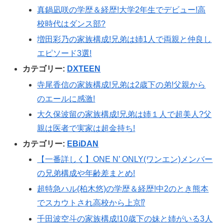
真鍋凪咲の学歴＆経歴!大学2年生でデビュー!高
校時代はダンス部?
増田彩乃の家族構成!兄弟は姉1人で両親と仲良し
エピソード3選!
カテゴリー:
DXTEEN
寺尾香信の家族構成!兄弟は2歳下の弟!父親から
のエールに感激!
大久保波留の家族構成!兄弟は姉１人で超美人?父
親は医者で実家は超金持ち!
カテゴリー:
EBiDAN
【一番詳しく】ONE N’ ONLY(ワンエン)メンバー
の兄弟構成や年齢差まとめ!
超特急ハル(柏木悠)の学歴＆経歴!中2のとき熊本
でスカウトされ高校から上京⁉
千田波空斗の家族構成!10歳下の妹と姉がいる3人