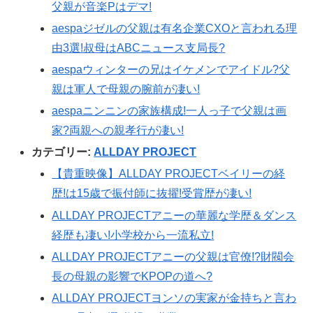
父親が音楽Pはデマ!
aespaジゼルの父親は有名企業CXOと言われる理
由3選!叔母はABCニュース支局長?
aespaウィンターの兄はイケメンでアイドル?父
親は軍人で母親の腕前が凄い!
aespaニンニンの家族構成!一人っ子で父親は画
家?両親への親孝行が凄い!
カテゴリー:
ALLDAY PROJECT
【貴重映像】ALLDAY PROJECTベイリーの経
歴!は15歳で振付師に抜擢!受賞歴が凄い!
ALLDAY PROJECTアニーの華麗な学歴＆ダンス
経歴も凄い!小学校から一流私立!
ALLDAY PROJECTアニーの父親は官僚!?財閥会
長の母親の影響でKPOPの道へ?
ALLDAY PROJECTヨンソの実家が金持ちと言わ