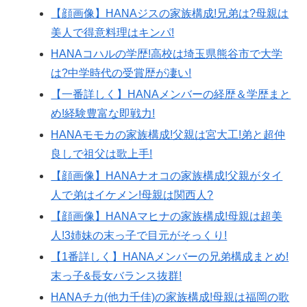
【顔画像】HANAジスの家族構成!兄弟は?母親は
美人で得意料理はキンパ!
HANAコハルの学歴!高校は埼玉県熊谷市で大学
は?中学時代の受賞歴が凄い!
【一番詳しく】HANAメンバーの経歴＆学歴まと
め!経験豊富な即戦力!
HANAモモカの家族構成!父親は宮大工!弟と超仲
良しで祖父は歌上手!
【顔画像】HANAナオコの家族構成!父親がタイ
人で弟はイケメン!母親は関西人?
【顔画像】HANAマヒナの家族構成!母親は超美
人!3姉妹の末っ子で目元がそっくり!
【1番詳しく】HANAメンバーの兄弟構成まとめ!
末っ子&長女バランス抜群!
HANAチカ(他力千佳)の家族構成!母親は福岡の歌