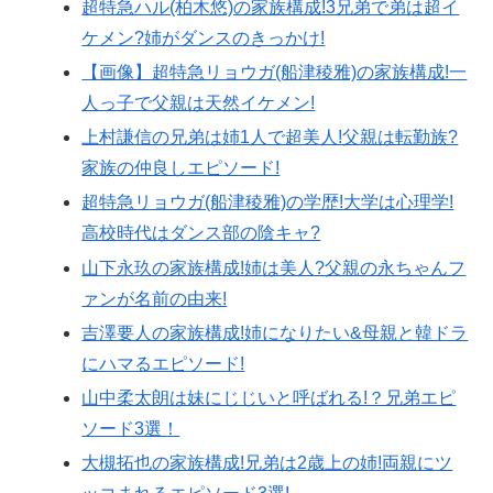
超特急ハル(柏木悠)の家族構成!3兄弟で弟は超イ
ケメン?姉がダンスのきっかけ!
【画像】超特急リョウガ(船津稜雅)の家族構成!一
人っ子で父親は天然イケメン!
上村謙信の兄弟は姉1人で超美人!父親は転勤族?
家族の仲良しエピソード!
超特急リョウガ(船津稜雅)の学歴!大学は心理学!
高校時代はダンス部の陰キャ?
山下永玖の家族構成!姉は美人?父親の永ちゃんフ
ァンが名前の由来!
吉澤要人の家族構成!姉になりたい&母親と韓ドラ
にハマるエピソード!
山中柔太朗は妹にじじいと呼ばれる!？兄弟エピ
ソード3選！
大槻拓也の家族構成!兄弟は2歳上の姉!両親にツ