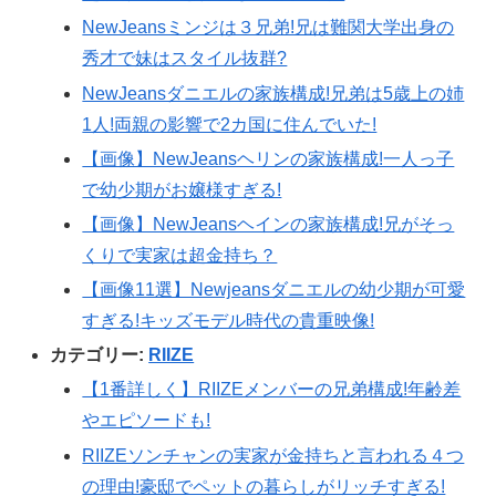
NewJeansミンジは３兄弟!兄は難関大学出身の
秀才で妹はスタイル抜群?
NewJeansダニエルの家族構成!兄弟は5歳上の姉
1人!両親の影響で2カ国に住んでいた!
【画像】NewJeansヘリンの家族構成!一人っ子
で幼少期がお嬢様すぎる!
【画像】NewJeansヘインの家族構成!兄がそっ
くりで実家は超金持ち？
【画像11選】Newjeansダニエルの幼少期が可愛
すぎる!キッズモデル時代の貴重映像!
カテゴリー:
RIIZE
【1番詳しく】RIIZEメンバーの兄弟構成!年齢差
やエピソードも!
RIIZEソンチャンの実家が金持ちと言われる４つ
の理由!豪邸でペットの暮らしがリッチすぎる!