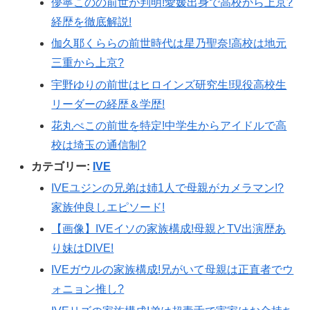
儚寧このの前世が判明!愛媛出身で高校から上京?
経歴を徹底解説!
伽久耶くららの前世時代は星乃聖奈!高校は地元
三重から上京?
宇野ゆりの前世はヒロインズ研究生!現役高校生
リーダーの経歴＆学歴!
花丸ぺこの前世を特定!中学生からアイドルで高
校は埼玉の通信制?
カテゴリー:
IVE
IVEユジンの兄弟は姉1人で母親がカメラマン!?
家族仲良しエピソード!
【画像】IVEイソの家族構成!母親とTV出演歴あ
り妹はDIVE!
IVEガウルの家族構成!兄がいて母親は正直者でウ
ォニョン推し?