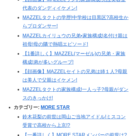
代表のダンディイケメン!
MAZZELタクトの学歴!中学校は目黒区?高校生か
らプロダンサー!
MAZZELカイリュウの兄弟•家族構成!名付け親は
祖母!母の隣で熱唱エピソード!
【1番詳しく】MAZZEL(マーゼル)の兄弟・家族
構成!弟が多いグループ!
【顔画像】MAZZELセイトの兄弟は姉１人?母親
は美人で父親はイケメン!
MAZZELタクトの家族構成!一人っ子?母親がダン
スのきっかけ!
カテゴリー:
MORE STAR
鈴木花梨の前世は岡山ご当地アイドル!ミスコン
受賞で高校から上京!?
【一番詳しく】MORE STARメンバーの前世は?