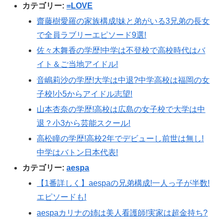
カテゴリー:
=LOVE
齋藤樹愛羅の家族構成!妹と弟がいる3兄弟の長女
で全員ラブリーエピソード9選!
佐々木舞香の学歴!中学は不登校で高校時代はバ
イト＆ご当地アイドル!
音嶋莉沙の学歴!大学は中退?中学高校は福岡の女
子校!小5からアイドル志望!
山本杏奈の学歴!高校は広島の女子校で大学は中
退？小3から芸能スクール!
高松瞳の学歴!高校2年でデビューし前世は無し!
中学はバトン日本代表!
カテゴリー:
aespa
【1番詳しく】aespaの兄弟構成!一人っ子が半数!
エピソードも!
aespaカリナの姉は美人看護師!実家は超金持ち?