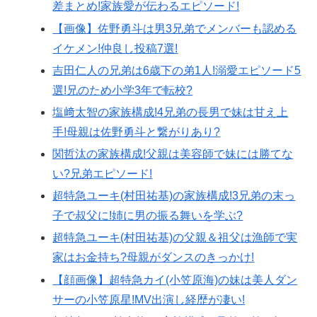
差まとめ!家族愛が伝わるエピソード!
【画像】佐野勇斗は男3兄弟でメンバーも認める
イケメン!仲良し投稿7選!
吉田仁人の兄弟は6歳下の弟1人!溺愛エピソード5
選!兄のため小学3年で転校?
塩﨑太智の家族構成!4兄弟の長男で妹は甘え上
手!母親は佐野勇斗と繋がりあり?
関哲汰の家族構成!父親は美容師で妹には勝てな
い?兄弟エピソード!
超特急ユーキ(村田祐基)の家族構成!3兄弟の末っ
子で叔父に!姉に男の振る舞いを学ぶ?
超特急ユーキ(村田祐基)の父親＆祖父は漁師で実
家はお金持ち?母親がダンスのきっかけ!
【顔画像】超特急カイ(小笠原海)の妹は美人ダン
サーの小笠原星!MV出演し経歴が凄い!