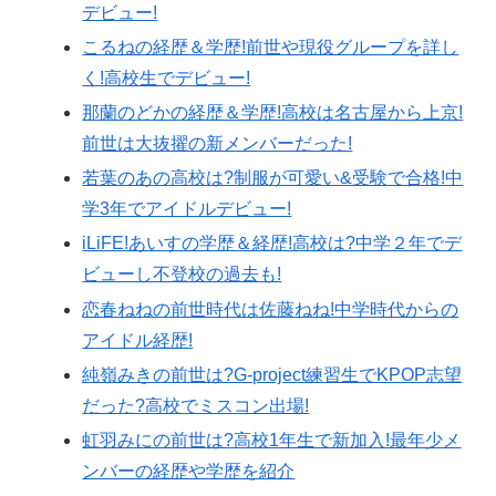
デビュー!
こるねの経歴＆学歴!前世や現役グループを詳し
く!高校生でデビュー!
那蘭のどかの経歴＆学歴!高校は名古屋から上京!
前世は大抜擢の新メンバーだった!
若葉のあの高校は?制服が可愛い&受験で合格!中
学3年でアイドルデビュー!
iLiFE!あいすの学歴＆経歴!高校は?中学２年でデ
ビューし不登校の過去も!
恋春ねねの前世時代は佐藤ねね!中学時代からの
アイドル経歴!
純嶺みきの前世は?G-project練習生でKPOP志望
だった?高校でミスコン出場!
虹羽みにの前世は?高校1年生で新加入!最年少メ
ンバーの経歴や学歴を紹介