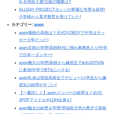
れる理由３選!父親の職業は?
ALLDAY PROJECTヨンソの華麗な学歴＆経歴!
小学校から英才教育を受けていた!
カテゴリー:
aoen
aoen優樹の高校は？元VOYZBOYで中学はサッ
カー少年だった!
aoen京助の学歴!高校時代に憧れ事務所入り!中学
で日本一ダンサー!
aoen雅久の学歴!高校から練習生で&AUDITION
に参加!中学でBTSにハマる!
aoen礼央は現役高校生でデビュー!小学生から練
習生の経歴がすごい!
【一番詳しく】aoenメンバーの経歴まとめ!元
JPOPアイドルやLDH出身も!
aoen颯太の経歴＆学歴!早稲田大学の秀才で高校