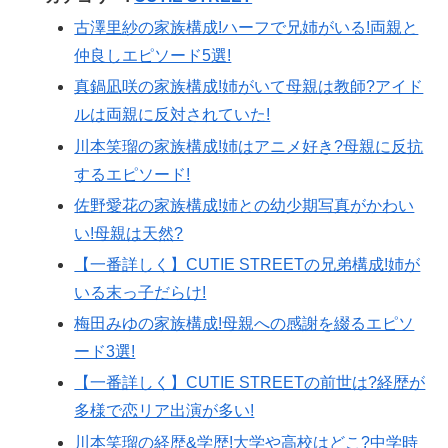
古澤里紗の家族構成!ハーフで兄姉がいる!両親と
仲良しエピソード5選!
真鍋凪咲の家族構成!姉がいて母親は教師?アイド
ルは両親に反対されていた!
川本笑瑠の家族構成!姉はアニメ好き?母親に反抗
するエピソード!
佐野愛花の家族構成!姉との幼少期写真がかわい
い!母親は天然?
【一番詳しく】CUTIE STREETの兄弟構成!姉が
いる末っ子だらけ!
梅田みゆの家族構成!母親への感謝を綴るエピソ
ード3選!
【一番詳しく】CUTIE STREETの前世は?経歴が
多様で恋リア出演が多い!
川本笑瑠の経歴&学歴!大学や高校はどこ?中学時