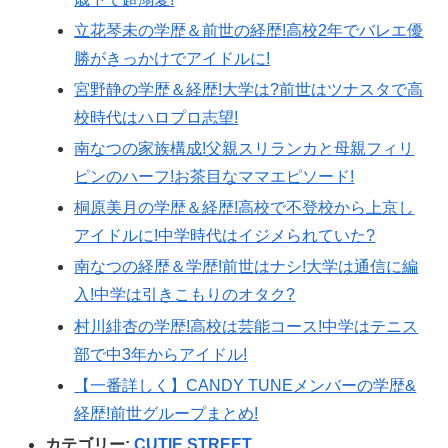
立花琴未の学歴＆前世の経歴!高校2年でバレエ優
勝がきっかけでアイドルに!
宮野静の学歴＆経歴!大学は?前世はツナスタで高
校時代はハロプロ志望!
南なつの家族構成!父親スリランカと母親フィリ
ピンのハーフ!お茶目なママエピソード!
桐原美月の学歴＆経歴!高校で不登校から上京し
アイドルに!中学時代はイジメられていた?
南なつの経歴＆学歴!前世はナシ!大学は通信に編
入!中学は引きこもりのオタク?
村川緋杏の学歴!高校は芸能コース!中学はテニス
部で中3年からアイドル!
【一番詳しく】CANDY TUNEメンバーの学歴&
経歴!前世グループまとめ!
カテゴリー:
CUTIE STREET