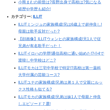
小熊まむの前世は?長野出身で高校は?気になる
経歴や学歴も紹介!
カテゴリー:
ILLIT
ILLITミンジュの家族構成!兄は6歳上で超仲良し!
母親は歌手反対だった?
【顔画像】ILLITウォンヒの家族構成!兄1人で従
兄弟が有名歌手だった！
ILLITイロハの学歴!通信高校に通い始めた!?小4で
渡韓し中学校はどこ?
ILLITモカは三宅中学校で特定!?高校は第一薬科
大学付属の芸能コース?
ILLITユナの家族構成!兄弟は弟１人で父親にルッ
クス性格も似てる?
ILLITモカの家族構成!兄弟は妹1人で母親と仲良
しエピソード７選!