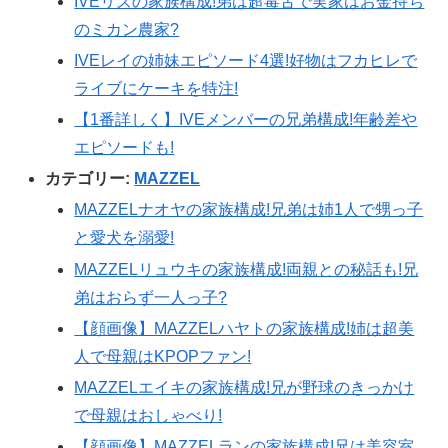
IVEリズの家族構成!弟は超毒舌で実家はお金持ち
のミカン農家?
IVEレイの姉妹エピソード4選!好物はフカヒレで
ライブにケーキを特注!
【1番詳しく】IVEメンバーの兄弟構成!年齢差や
エピソードも!
カテゴリー:
MAZZEL
MAZZELナオヤの家族構成!兄弟は姉1人で甥っ子
と愛犬を溺愛!
MAZZELリュウキの家族構成!両親との秘話も!兄
弟はおらず一人っ子?
【顔画像】MAZZELハヤトの家族構成!姉は超美
人で母親はKPOPファン!
MAZZELエイキの家族構成!兄が野球のきっかけ
で母親はおしゃべり!
【顔画像】MAZZELランの家族構成!兄は美容室