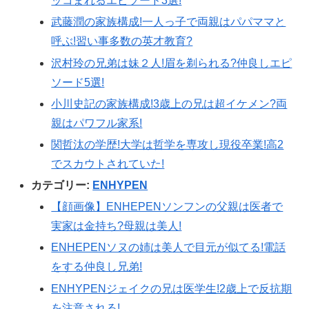
ッコまれるエピソード3選!
武藤潤の家族構成!一人っ子で両親はパパママと
呼ぶ!習い事多数の英才教育?
沢村玲の兄弟は妹２人!眉を剃られる?仲良しエピ
ソード5選!
小川史記の家族構成!3歳上の兄は超イケメン?両
親はパワフル家系!
関哲汰の学歴!大学は哲学を専攻し現役卒業!高2
でスカウトされていた!
カテゴリー:
ENHYPEN
【顔画像】ENHEPENソンフンの父親は医者で
実家は金持ち?母親は美人!
ENHEPENソヌの姉は美人で目元が似てる!電話
をする仲良し兄弟!
ENHYPENジェイクの兄は医学生!2歳上で反抗期
を注意される!