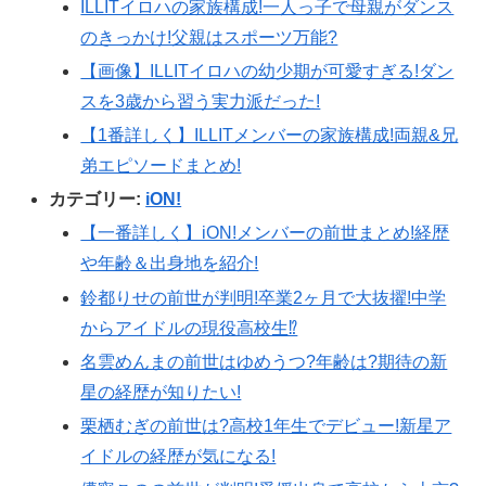
ILLITイロハの家族構成!一人っ子で母親がダンス
のきっかけ!父親はスポーツ万能?
【画像】ILLITイロハの幼少期が可愛すぎる!ダン
スを3歳から習う実力派だった!
【1番詳しく】ILLITメンバーの家族構成!両親&兄
弟エピソードまとめ!
カテゴリー:
iON!
【一番詳しく】iON!メンバーの前世まとめ!経歴
や年齢＆出身地を紹介!
鈴都りせの前世が判明!卒業2ヶ月で大抜擢!中学
からアイドルの現役高校生⁉︎
名雲めんまの前世はゆめうつ?年齢は?期待の新
星の経歴が知りたい!
栗栖むぎの前世は?高校1年生でデビュー!新星ア
イドルの経歴が気になる!