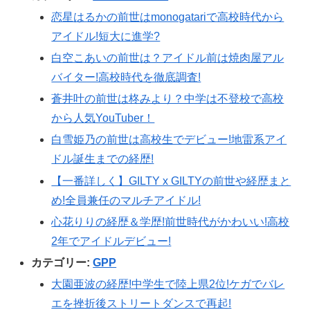
恋星はるかの前世はmonogatariで高校時代から
アイドル!短大に進学?
白空こあいの前世は？アイドル前は焼肉屋アル
バイター!高校時代を徹底調査!
蒼井叶の前世は柊みより？中学は不登校で高校
から人気YouTuber！
白雪姫乃の前世は高校生でデビュー!地雷系アイ
ドル誕生までの経歴!
【一番詳しく】GILTY x GILTYの前世や経歴まと
め!全員兼任のマルチアイドル!
心花りりの経歴＆学歴!前世時代がかわいい!高校
2年でアイドルデビュー!
カテゴリー:
GPP
大園亜波の経歴!中学生で陸上県2位!ケガでバレ
エを挫折後ストリートダンスで再起!