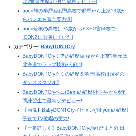
は?練習生歴6か月で異例デビュー!
aoen輝の学歴&経歴!高校で群馬から上京?3歳か
らバレエを習う実力派!
aoen琉楓の高校は?4歳からEXPG宮崎校で
iCONZに出演していた!
カテゴリー:
BabyDONTCry
BabyDONTCryミアの経歴!高校から上京?地元は
北海道でラップ技術が凄い!
BabyDONTCryクミの経歴＆学歴!高校は渋谷の
ダンススタジオ?
BabyDONTCryベニ(Beni)の経歴!小学生から6年
間練習生で最年少デビュー!
【画像】BabyDONTCryイヒョン(Yihyun)の経歴!
子役でTV歌唱の実力!
【一番詳しく】BabyDONTCryの経歴まとめ!日