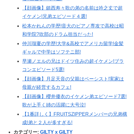
【顔画像】鎮西寿々歌の弟の名前は吟之丈で超
イケメン!兄弟エピソード４選!
松本かれんの学歴!音大のピアノ専攻で高校は昭
和学院?吹部のドラム担当だった!
仲川瑠夏の学歴!大学&高校でアメリカ留学!金髪
ギャルで中学はソフテニ部!
早瀬ノエルの兄はドイツ住みの超イケメン!ブラ
コンエピソード5選!
【顔画像】月足天音の父親はベーシスト!実家は
母親が経営するカフェ!
【顔画像】櫻井優衣のイケメン弟エピソード7選!
歌が上手く姉の活躍に大号泣!
【1番詳しく】FRUITSZIPPERメンバーの兄弟構
成!弟と２人が多すぎる!
カテゴリー:
GILTY x GILTY