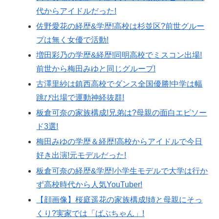
代からアイドルだった!
佐野愛花の経歴&学歴!高校は杉並区?前世グルー
プは無く女優で活動!
増田彩乃の学歴&経歴!同明高校でミスコン出場!
前世から梅田みゆと同じグループ!
古澤里紗は鎮西高校でダンス全国優勝!中学は幅
跳び出場で運動神経抜群!
板倉可奈の家族構成!兄弟は?母親の面白エピソー
ド3選!
梅田みゆの学歴＆経歴!高校からアイドルで今日
好き出演!元モデルだった!
板倉可奈の経歴&学歴!小学生モデルで大学は行か
ず高校時代から人気YouTuber!
【顔画像】桜庭遥花の家族構成!姉と母親にそっ
くり?実家では「ばぶちゃん」!