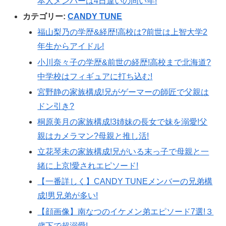
本人メンバーは4日違いの同い年!
カテゴリー:
CANDY TUNE
福山梨乃の学歴&経歴!高校は?前世は上智大学2
年生からアイドル!
小川奈々子の学歴&前世の経歴!高校まで北海道?
中学校はフィギュアに打ち込む!
宮野静の家族構成!兄がゲーマーの師匠で父親は
ドン引き?
桐原美月の家族構成!3姉妹の長女で妹を溺愛!父
親はカメラマン?母親と推し活!
立花琴未の家族構成!兄がいる末っ子で母親と一
緒に上京!愛されエピソード!
【一番詳しく】CANDY TUNEメンバーの兄弟構
成!男兄弟が多い!
【顔画像】南なつのイケメン弟エピソード7選!３
歳下で超溺愛!