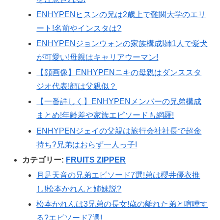
ENHYPENヒスンの兄は2歳上で難関大学のエリ
ート!名前やインスタは?
ENHYPENジョンウォンの家族構成!姉1人で愛犬
が可愛い!母親はキャリアウーマン!
【顔画像】ENHYPENニキの母親はダンススタ
ジオ代表!顔は父親似？
【一番詳しく】ENHYPENメンバーの兄弟構成
まとめ!年齢差や家族エピソードも網羅!
ENHYPENジェイの父親は旅行会社社長で超金
持ち?兄弟はおらず一人っ子!
カテゴリー:
FRUITS ZIPPER
月足天音の兄弟エピソード7選!弟は櫻井優衣推
し!松本かれんと姉妹説?
松本かれんは3兄弟の長女!歳の離れた弟と喧嘩す
る?エピソード7選!