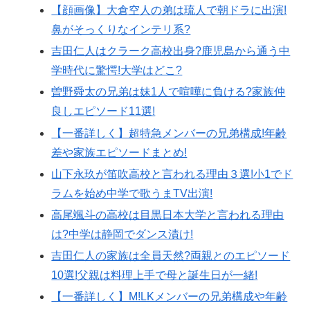
【顔画像】大倉空人の弟は琉人で朝ドラに出演!
鼻がそっくりなインテリ系?
吉田仁人はクラーク高校出身?鹿児島から通う中
学時代に驚愕!大学はどこ?
曽野舜太の兄弟は妹1人で喧嘩に負ける?家族仲
良しエピソード11選!
【一番詳しく】超特急メンバーの兄弟構成!年齢
差や家族エピソードまとめ!
山下永玖が笛吹高校と言われる理由３選!小1でド
ラムを始め中学で歌うまTV出演!
高尾颯斗の高校は目黒日本大学と言われる理由
は?中学は静岡でダンス漬け!
吉田仁人の家族は全員天然?両親とのエピソード
10選!父親は料理上手で母と誕生日が一緒!
【一番詳しく】M!LKメンバーの兄弟構成や年齢