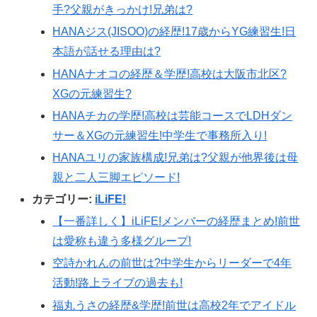
手?父親がきっかけ!兄弟は?
HANAジス(JISOO)の経歴!17歳からYG練習生!日
本語が話せる理由は?
HANAナオコの経歴＆学歴!高校は大阪市北区?
XGの元練習生?
HANAチカの学歴!高校は芸能コースでLDHダン
サー＆XGの元練習生!中学生で事務所入り!
HANAユリの家族構成!兄弟は?父親が他界後は母
親と二人三脚エピソード!
カテゴリー:
iLiFE!
【一番詳しく】iLiFE!メンバーの経歴まとめ!前世
は愛称も違う多様グループ!
空詩かれんの前世は?中学生からリーダーで4年
活動!路上ライブの過去も!
福丸うさの経歴&学歴!前世は高校2年でアイドル