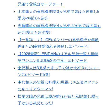
兄弟で父親はサーファー！
山本龍人の家族構成!男3人兄弟で弟は八神推し⁉
愛犬や秘話も紹介
志賀李玖の家族構成!男4人兄弟の次男で歳の差も
紹介!愛犬も超溺愛!
【一番詳しく】ICExメンバーの兄弟構成や年齢
差まとめ!家族愛溢れる仲良しエピソード!
【2026最新】EBiDANのリアル兄弟一覧！超特
急ワンエンBUDDiiSの仲良しエピソード
杢代和人は3兄弟の末っ子で姉が大好きなシスコ
ン?エピソード5選!
杢代和人の父親は料理人!母親はキムタクファン
のキャリアウーマン!
松尾太陽の兄弟は歳が離れた姉と兄!結婚し甥っ
子がいる叔父だった!