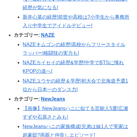
経歴が気になる!
新井心菜の経歴!前世や高校は?小学生から事務所
入り中学生でアイドルデビュー!
カテゴリー:
NAZE
NAZEキムゴンの経歴!高校からフリースタイル
ラッパー!格闘技の実力も!
NAZEカイセイの経歴&学歴!中学でBTSに憧れ
KPOPの道へ!
NAZEユウヤの経歴＆学歴!初大会で北海道予選1
位から日本一のダンス力!
カテゴリー:
NewJeans
【画像】NewJeansハニに似てる芸能人5選!広瀬
すずや石原さとみも!
NewJeansハニの家族構成!兄弟は妹1人で実家は
超豪邸?両親と仲良しエピソード!